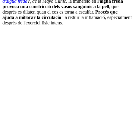
d'aigua freda
?, de
la
Mayo Clínic
, la immersió en
l'aigua freda
provoca una constricció dels vasos sanguinis a la pell
, que
després es dilaten quan el cos es torna a escalfar.
Procés que
ajuda a millorar la circulació
i a reduir la inflamació, especialment
després de l'exercici físic intens.