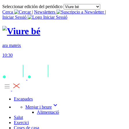
Seleccionar edición del periódico
Cerca
|
Newsletters
|
Iniciar Sessió
ara mateix
10:30
Escapades
expand_more
Menjar i beure
Alimentació
Salut
Exercici
Coses de casa