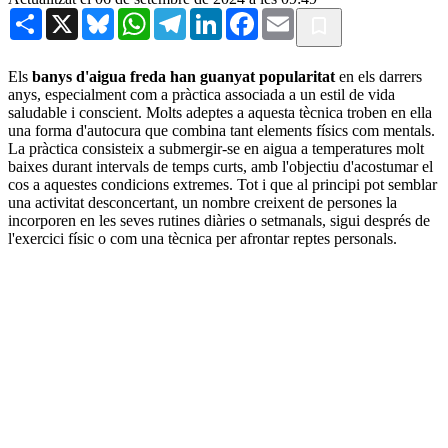
Share
X
Bluesky
WhatsApp
Telegram
LinkedIn
Facebook
Email
Els
banys d'aigua freda han guanyat popularitat
en els darrers
anys, especialment com a pràctica associada a un estil de vida
saludable i conscient. Molts adeptes a aquesta tècnica troben en ella
una forma d'autocura que combina tant elements físics com mentals.
La pràctica consisteix a submergir-se en aigua a temperatures molt
baixes durant intervals de temps curts, amb l'objectiu d'acostumar el
cos a aquestes condicions extremes. Tot i que al principi pot semblar
una activitat desconcertant, un nombre creixent de persones la
incorporen en les seves rutines diàries o setmanals, sigui després de
l'exercici físic o com una tècnica per afrontar reptes personals.