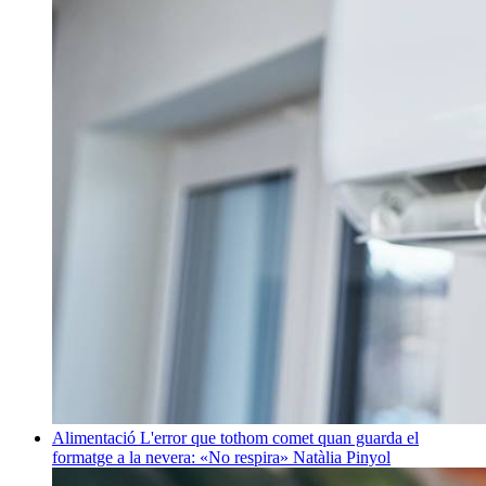
Alimentació
L'error que tothom comet quan guarda el
formatge a la nevera: «No respira»
Natàlia Pinyol