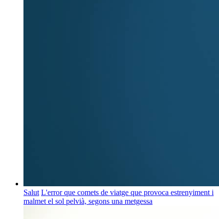
Salut
L'error que comets de viatge que provoca estrenyiment i
malmet el sol pelvià, segons una metgessa