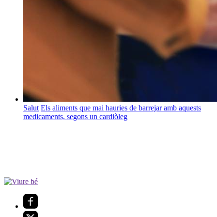
Salut
Els aliments que mai hauries de barrejar amb aquests
medicaments, segons un cardiòleg