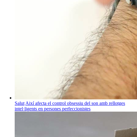
Salut
Així afecta el control obsessiu del son amb rellotges
intel·ligents en persones perfeccionistes