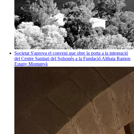
Societat
S'aprova el conveni que obre la porta a la integració
del Centre Sanitari del Solsonès a la Fundació Althaia
Ramon
Estany Montanyà