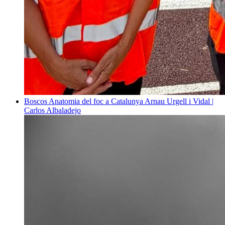
Boscos
Anatomia del foc a Catalunya
Arnau Urgell i Vidal |
Carlos Albaladejo