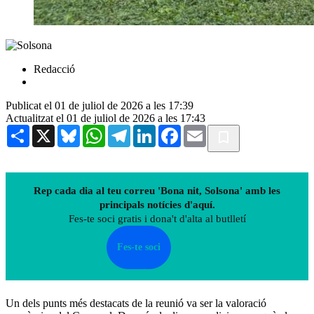
Redacció
Publicat el 01 de juliol de 2026 a les 17:39
Actualitzat el 01 de juliol de 2026 a les 17:43
Share
X
Bluesky
WhatsApp
Telegram
LinkedIn
Facebook
Email
Rep cada dia al teu correu 'Bona nit, Solsona' amb les
principals notícies d'aquí.
Fes-te soci gratis i dona't d'alta al butlletí
Fes-te soci
Un dels punts més destacats de la reunió va ser la valoració