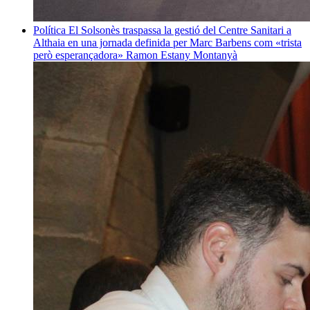
Política
El Solsonès traspassa la gestió del Centre Sanitari a
Althaia en una jornada definida per Marc Barbens com «trista
però esperançadora»
Ramon Estany Montanyà