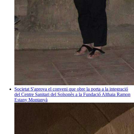
Societat
S'aprova el conveni que obre la porta a la integració
del Centre Sanitari del Solsonès a la Fundació Althaia
Ramon
Estany Montanyà