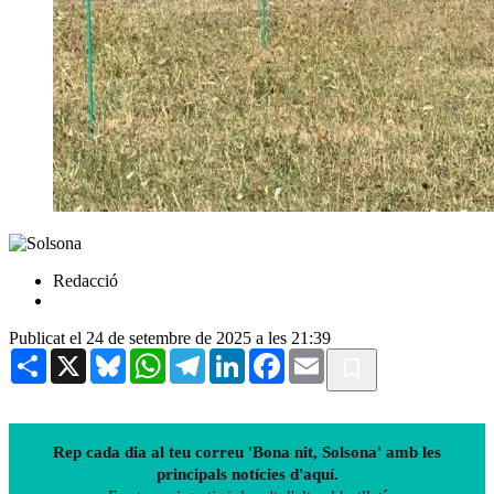
Redacció
Publicat el 24 de setembre de 2025 a les 21:39
Share
X
Bluesky
WhatsApp
Telegram
LinkedIn
Facebook
Email
Rep cada dia al teu correu 'Bona nit, Solsona' amb les
principals notícies d'aquí.