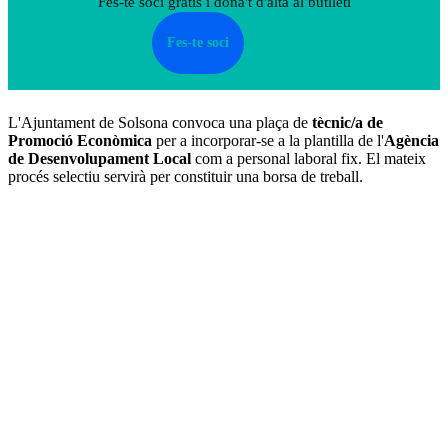
Fes-te soci gratis i dona't d'alta al butlletí
Fes-te soci
L'Ajuntament de Solsona convoca una plaça de
tècnic/a de
Promoció Econòmica
per a incorporar-se a la plantilla de l'
Agència
de Desenvolupament Local
com a personal laboral fix. El mateix
procés selectiu servirà per constituir una borsa de treball.