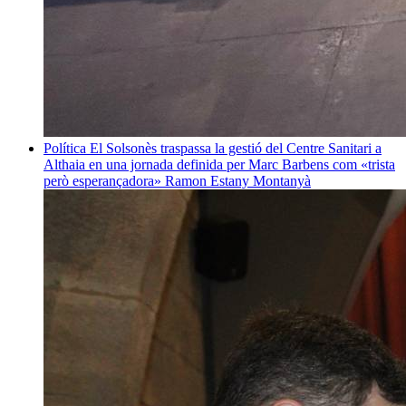
Política
El Solsonès traspassa la gestió del Centre Sanitari a
Althaia en una jornada definida per Marc Barbens com «trista
però esperançadora»
Ramon Estany Montanyà