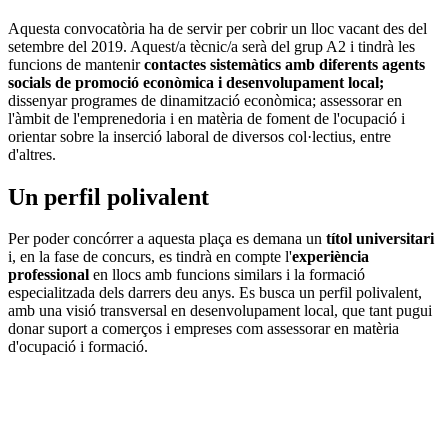
Aquesta convocatòria ha de servir per cobrir un lloc vacant des del
setembre del 2019. Aquest/a tècnic/a serà del grup A2 i tindrà les
funcions de mantenir
contactes sistemàtics amb diferents agents
socials de promoció econòmica i desenvolupament local;
dissenyar programes de dinamització econòmica; assessorar en
l'àmbit de l'emprenedoria i en matèria de foment de l'ocupació i
orientar sobre la inserció laboral de diversos col·lectius, entre
d'altres.
Un perfil polivalent
Per poder concórrer a aquesta plaça es demana un
títol universitari
i, en la fase de concurs, es tindrà en compte l'
experiència
professional
en llocs amb funcions similars i la formació
especialitzada dels darrers deu anys. Es busca un perfil polivalent,
amb una visió transversal en desenvolupament local, que tant pugui
donar suport a comerços i empreses com assessorar en matèria
d'ocupació i formació.