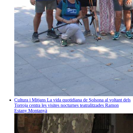
Cultura i Mitjans
La vida quotidiana de Solsona al voltant dels
Torroja centra les visites nocturnes teatralitzades
Ramon
Estany Montanyà