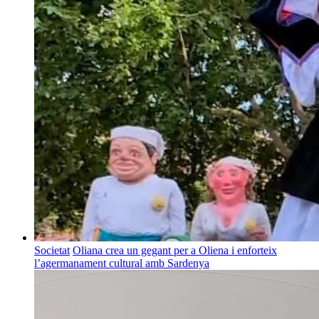
Societat
Oliana crea un gegant per a Oliena i enforteix
l’agermanament cultural amb Sardenya