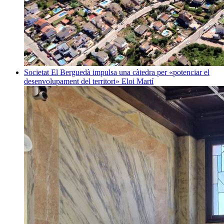
Societat
El Berguedà impulsa una càtedra per «potenciar el
desenvolupament del territori»
Eloi Martí