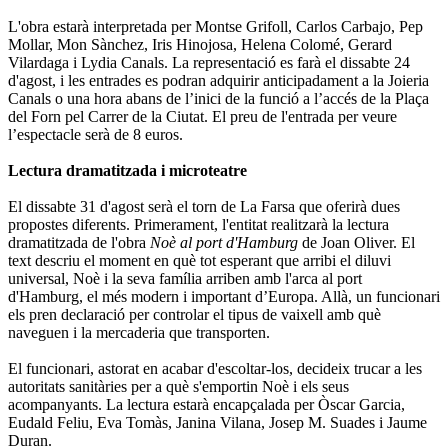
L'obra estarà interpretada per Montse Grifoll, Carlos Carbajo, Pep
Mollar, Mon Sànchez, Iris Hinojosa, Helena Colomé, Gerard
Vilardaga i Lydia Canals. La representació es farà el dissabte 24
d'agost, i les entrades es podran adquirir anticipadament a la Joieria
Canals o una hora abans de l’inici de la funció a l’accés de la Plaça
del Forn pel Carrer de la Ciutat. El preu de l'entrada per veure
l’espectacle serà de 8 euros.
Lectura dramatitzada i microteatre
El dissabte 31 d'agost serà el torn de La Farsa que oferirà dues
propostes diferents. Primerament, l'entitat realitzarà la lectura
dramatitzada de l'obra
Noè al port d'Hamburg
de Joan Oliver. El
text descriu el moment en què tot esperant que arribi el diluvi
universal, Noè i la seva família arriben amb l'arca al port
d'Hamburg, el més modern i important d’Europa. Allà, un funcionari
els pren declaració per controlar el tipus de vaixell amb què
naveguen i la mercaderia que transporten.
El funcionari, astorat en acabar d'escoltar-los, decideix trucar a les
autoritats sanitàries per a què s'emportin Noè i els seus
acompanyants. La lectura estarà encapçalada per Òscar Garcia,
Eudald Feliu, Eva Tomàs, Janina Vilana, Josep M. Suades i Jaume
Duran.