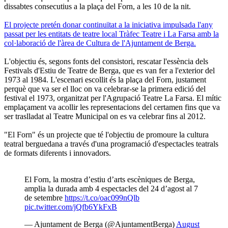
dissabtes consecutius a la plaça del Forn, a les 10 de la nit.
El projecte pretén donar continuïtat a la iniciativa impulsada l'any
passat per les entitats de teatre local Tràfec Teatre i La Farsa amb la
col·laboració de l'àrea de Cultura de l'Ajuntament de Berga.
L'objectiu és, segons fonts del consistori, rescatar l'essència dels
Festivals d'Estiu de Teatre de Berga, que es van fer a l'exterior del
1973 al 1984. L'escenari escollit és la plaça del Forn, justament
perquè que va ser el lloc on va celebrar-se la primera edició del
festival el 1973, organitzat per l'Agrupació Teatre La Farsa. El mític
emplaçament va acollir les representacions del certamen fins que va
ser traslladat al Teatre Municipal on es va celebrar fins al 2012.
"El Forn" és un projecte que té l'objectiu de promoure la cultura
teatral berguedana a través d'una programació d'espectacles teatrals
de formats diferents i innovadors.
El Forn, la mostra d’estiu d’arts escèniques de Berga,
amplia la durada amb 4 espectacles del 24 d’agost al 7
de setembre
https://t.co/oac099nQlb
pic.twitter.com/jQfb6YkFxB
— Ajuntament de Berga (@AjuntamentBerga)
August