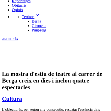
Reportatges
Obituaris
Opinió
expand_more
Territori
Berga
Gironella
Puig-reig
ara mateix
La mostra d'estiu de teatre al carrer de
Berga creix en dies i inclou quatre
espectacles
Cultura
L'objectiu és, per segon any consecutiu, rescatar l'essència dels