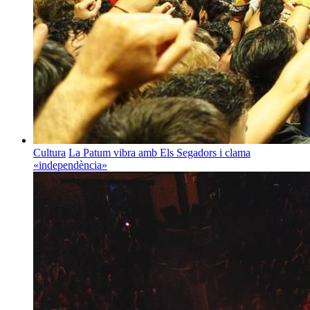
Cultura
La Patum vibra amb Els Segadors i clama
«independència»