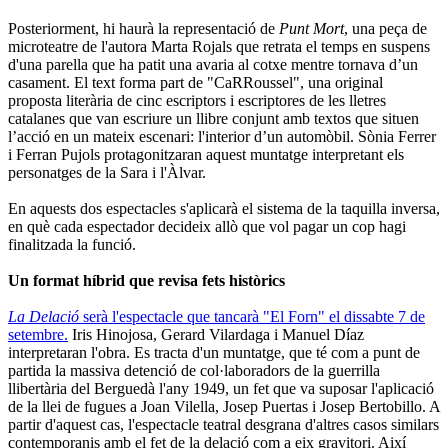
Posteriorment, hi haurà la representació de
Punt Mort
, una peça de
microteatre de l'autora Marta Rojals que retrata el temps en suspens
d'una parella que ha patit una avaria al cotxe mentre tornava d’un
casament. El text forma part de "CaRRoussel", una original
proposta literària de cinc escriptors i escriptores de les lletres
catalanes que van escriure un llibre conjunt amb textos que situen
l’acció en un mateix escenari: l'interior d’un automòbil. Sònia Ferrer
i Ferran Pujols protagonitzaran aquest muntatge interpretant els
personatges de la Sara i l'Àlvar.
En aquests dos espectacles s'aplicarà el sistema de la taquilla inversa,
en què cada espectador decideix allò que vol pagar un cop hagi
finalitzada la funció.
Un format híbrid que revisa fets històrics
La Delació
serà l'espectacle que tancarà "El Forn" el dissabte 7 de
setembre.
Iris Hinojosa, Gerard Vilardaga i Manuel Díaz
interpretaran l'obra. Es tracta d'un muntatge, que té com a punt de
partida la massiva detenció de col·laboradors de la guerrilla
llibertària del Berguedà l'any 1949, un fet que va suposar l'aplicació
de la llei de fugues a Joan Vilella, Josep Puertas i Josep Bertobillo. A
partir d'aquest cas, l'espectacle teatral desgrana d'altres casos similars
contemporanis amb el fet de la delació com a eix gravitori. Així