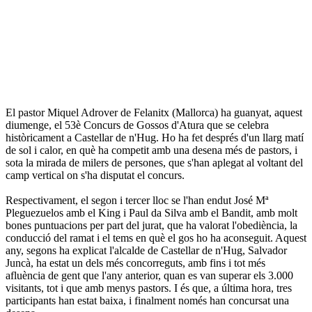
El pastor Miquel Adrover de Felanitx (Mallorca) ha guanyat, aquest
diumenge, el 53è Concurs de Gossos d'Atura que se celebra
històricament a Castellar de n'Hug. Ho ha fet després d'un llarg matí
de sol i calor, en què ha competit amb una desena més de pastors, i
sota la mirada de milers de persones, que s'han aplegat al voltant del
camp vertical on s'ha disputat el concurs.
Respectivament, el segon i tercer lloc se l'han endut José Mª
Pleguezuelos amb el King i Paul da Silva amb el Bandit, amb molt
bones puntuacions per part del jurat, que ha valorat l'obediència, la
conducció del ramat i el tems en què el gos ho ha aconseguit. Aquest
any, segons ha explicat l'alcalde de Castellar de n'Hug, Salvador
Juncà, ha estat un dels més concorreguts, amb fins i tot més
afluència de gent que l'any anterior, quan es van superar els 3.000
visitants, tot i que amb menys pastors. I és que, a última hora, tres
participants han estat baixa, i finalment només han concursat una