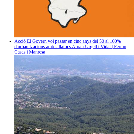
Acció
El Govern vol passar en cinc anys del 50 al 100%
d'urbanitzacions amb tallafocs
Arnau Urgell i Vidal | Ferran
Casas i Manresa