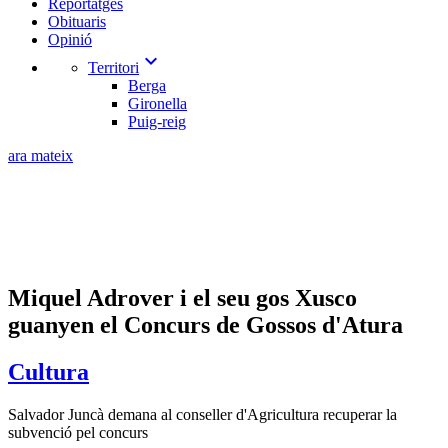
Reportatges
Obituaris
Opinió
expand_more
Territori
Berga
Gironella
Puig-reig
ara mateix
Miquel Adrover i el seu gos Xusco
guanyen el Concurs de Gossos d'Atura
Cultura
Salvador Juncà demana al conseller d'Agricultura recuperar la
subvenció pel concurs