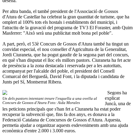
desena.
Per altra banda, el també president de l'Associació de Gossos
d'Atura de Castellar ha celebrat la gran quantitat de turisme, que ha
omplert al 100% tots els hostals i establiments del municipi, i
l'atractiu de la gravació del programa de TV3 El Foraster, amb Quim
Masferrer: "Això serà una publicitat molt bona pel poble".
A part, però, el 53è Concurs de Gossos d'Atura també ha tingut un
convidat especial, el nou conseller d'Agricultura de la Generalitat,
Jordi Ciuraneta, que ha pogut gaudir de la segona part del concurs,
en què s'han disputat el lloc els millors pastors. Ciuraneta ha fet acte
de presència a la zona destacada i reservada per a les autoritats,
acompanyat per l'alcalde del poble, el president del Consell
Comarcal del Berguedà, David Font, i la diputada i candidata de
Junts pel Sí, Montserrat Ribera.
Segons ha
explicat
Un dels pastors intentant treure l'esquella a una ovella al
Concurs de Gossos d'Atura Foto: Aida Morales
Juncà, una de
les peticions principals que s'han fet a Ciuraneta ha estat poder
recuperar la subvenció que, fins fa dos anys, es donava a la
Federació Catalana de Concursos de Gossos d'Atura. Aquesta,
permetia ajudar a organitzar aquests esdeveniments amb una ajuda
econòmica d'entre 2.000 i 3.000 euros.