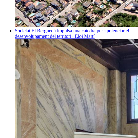
Societat
El Berguedà impulsa una càtedra per «potenciar el
desenvolupament del territori»
Eloi Martí