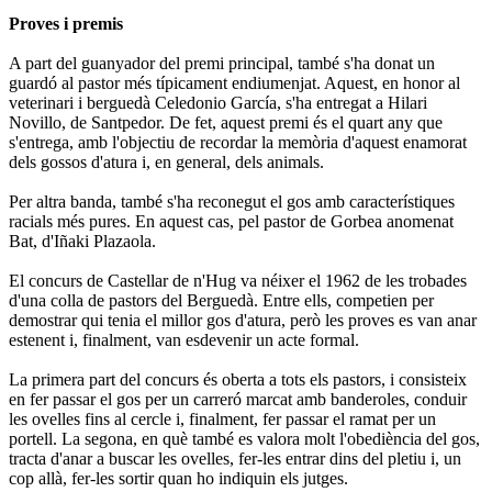
Proves i premis
A part del guanyador del premi principal, també s'ha donat un
guardó al pastor més típicament endiumenjat. Aquest, en honor al
veterinari i berguedà Celedonio García, s'ha entregat a Hilari
Novillo, de Santpedor. De fet, aquest premi és el quart any que
s'entrega, amb l'objectiu de recordar la memòria d'aquest enamorat
dels gossos d'atura i, en general, dels animals.
Per altra banda, també s'ha reconegut el gos amb característiques
racials més pures. En aquest cas, pel pastor de Gorbea anomenat
Bat, d'Iñaki Plazaola.
El concurs de Castellar de n'Hug va néixer el 1962 de les trobades
d'una colla de pastors del Berguedà. Entre ells, competien per
demostrar qui tenia el millor gos d'atura, però les proves es van anar
estenent i, finalment, van esdevenir un acte formal.
La primera part del concurs és oberta a tots els pastors, i consisteix
en fer passar el gos per un carreró marcat amb banderoles, conduir
les ovelles fins al cercle i, finalment, fer passar el ramat per un
portell. La segona, en què també es valora molt l'obediència del gos,
tracta d'anar a buscar les ovelles, fer-les entrar dins del pletiu i, un
cop allà, fer-les sortir quan ho indiquin els jutges.