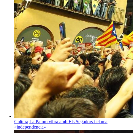
Cultura
La Patum vibra amb Els Segadors i clama
«independència»