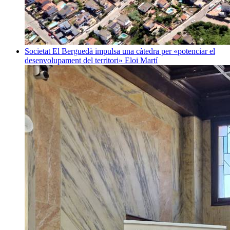
Societat
El Berguedà impulsa una càtedra per «potenciar el
desenvolupament del territori»
Eloi Martí