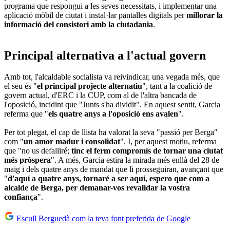
programa que respongui a les seves necessitats, i implementar una
aplicació mòbil de ciutat i instal·lar pantalles digitals per
millorar la
informació del consistori amb la ciutadania
.
Principal alternativa a l'actual govern
Amb tot, l'alcaldable socialista va reivindicar, una vegada més, que
el seu és "
el principal projecte alternatiu
", tant a la coalició de
govern actual, d'ERC i la CUP, com al de l'altra bancada de
l'oposició, incidint que "Junts s'ha dividit". En aquest sentit, Garcia
referma que "
els quatre anys a l'oposició ens avalen
".
Per tot plegat, el cap de llista ha valorat la seva "passió per Berga"
com "
un amor madur i consolidat
". I, per aquest motiu, referma
que "no us defalliré;
tinc el ferm compromís de tornar una ciutat
més pròspera
". A més, Garcia estira la mirada més enllà del 28 de
maig i dels quatre anys de mandat que li prosseguiran, avançant que
"
d'aquí a quatre anys, tornaré a ser aquí, espero que com a
alcalde de Berga, per demanar-vos revalidar la vostra
confiança
".
Escull Berguedà com la teva font preferida de Google