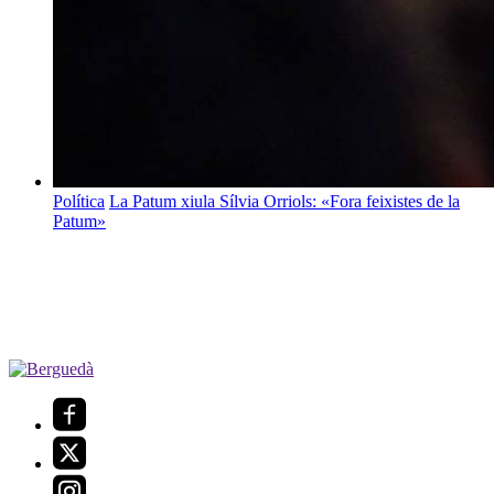
Política
La Patum xiula Sílvia Orriols: «Fora feixistes de la
Patum»