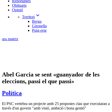
Reportatges
Obituaris
Opinió
expand_more
Territori
Berga
Gironella
Puig-reig
ara mateix
Abel Garcia se sent «guanyador de les
eleccions, passi el que passi»
Política
El PSC vertebra un projecte amb 25 propostes clau que executaran a
través d'un govern "amb visió, ambició i bona gestió"