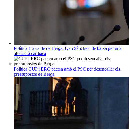
Política
L'alcalde de Berga, Ivan Sànchez, de baixa per una
afectació cardíaca
Política
CUP i ERC pacten amb el PSC per desencallar els
pressupostos de Berga