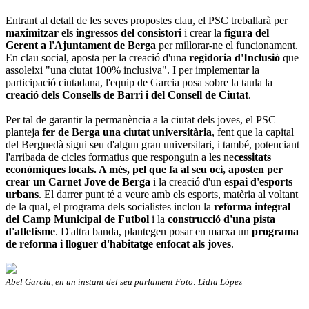
Entrant al detall de les seves propostes clau, el PSC treballarà per
maximitzar els ingressos del consistori
i crear la
figura del
Gerent a l'Ajuntament de Berga
per millorar-ne el funcionament.
En clau social, aposta per la creació d'una
regidoria d'Inclusió
que
assoleixi "una ciutat 100% inclusiva". I per implementar la
participació ciutadana, l'equip de Garcia posa sobre la taula la
creació dels Consells de Barri i del Consell de Ciutat
.
Per tal de garantir la permanència a la ciutat dels joves, el PSC
planteja
fer de Berga una ciutat universitària
, fent que la capital
del Berguedà sigui seu d'algun grau universitari, i també, potenciant
l'arribada de cicles formatius que responguin a les ne
cessitats
econòmiques locals. A més, pel que fa al seu oci, aposten per
crear un Carnet Jove de Berga
i la creació d'un
espai d'esports
urbans
. El darrer punt té a veure amb els esports, matèria al voltant
de la qual, el programa dels socialistes inclou la
reforma integral
del Camp Municipal de Futbol
i la
construcció d'una pista
d'atletisme
. D'altra banda, plantegen posar en marxa un
programa
de reforma i lloguer d'habitatge enfocat als joves
.
Abel Garcia, en un instant del seu parlament Foto: Lídia López