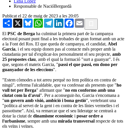
Lídia López
Responsable de NacióBerguedà
Publicat el 22 de maig de 2023 a les 20:05
Share
X
Bluesky
WhatsApp
Telegram
LinkedIn
Facebook
Email
El
PSC de Berga
ha culminat la primera part de la campanya
electoral posant punt final a les trobades de gran format amb un acte
a la Font del Ros. El que queda de campanya, el candidat,
Abel
Garcia
, i el seu equip donen pas al contacte més proper amb la
ciutadania per tal d'explicar-los personalment el seu projecte,
amb
25 propostes clau
, amb el qual la formació "surt a guanyar". I és
que, segons el mateix Garcia, "
passi el que passi, em dono per
guanyador de les eleccions
".
"Estem còmodes a tot arreu perquè no fem política en contra de
ningú", referma l'alcaldable, que va confessar als presents que "
ho
vull tot per Berga
" afirmant que "
no em conformo amb una
ciutat com la d'avui
". Per a aconseguir-ho, Garcia s'encomana a
"
un govern amb visió, ambició i bona gestió
", vertebrant una
"política al servei de la gent i en contra de les línies vermelles i el
passotisme". Així, va remarcar que el seu lideratge se centrarà a
dotar la ciutat de
dinamisme econòmic
i
posar ordre a
l'urbanisme
, sempre amb una
mirada transversal
respecte de tots
els veïns i veïnes.