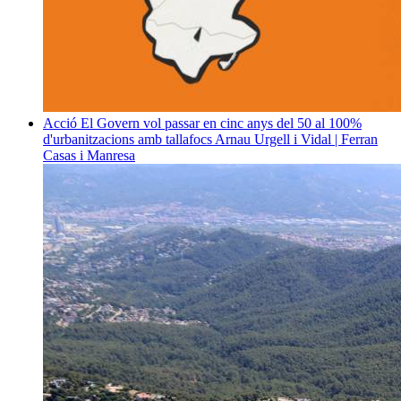
Acció
El Govern vol passar en cinc anys del 50 al 100%
d'urbanitzacions amb tallafocs
Arnau Urgell i Vidal | Ferran
Casas i Manresa