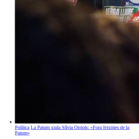
Política
La Patum xiula Sílvia Orriols: «Fora feixistes de la
Patum»