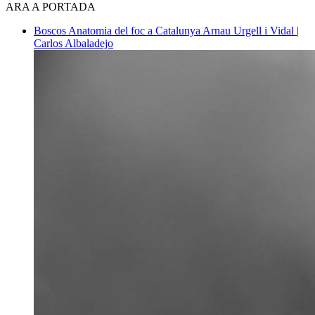
ARA A PORTADA
Boscos
Anatomia del foc a Catalunya
Arnau Urgell i Vidal |
Carlos Albaladejo