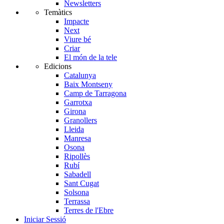
Newsletters
Temàtics
Impacte
Next
Viure bé
Criar
El món de la tele
Edicions
Catalunya
Baix Montseny
Camp de Tarragona
Garrotxa
Girona
Granollers
Lleida
Manresa
Osona
Ripollès
Rubí
Sabadell
Sant Cugat
Solsona
Terrassa
Terres de l'Ebre
Iniciar Sessió