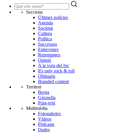
Seccions
Últimes notícies
Agenda
Societat
Cultura
Política
Successos
Entrevistes
Reportatges
Opinió
A la vora del foc
It's only rock & roll
Obituaris
Branded content
Territori
Berga
Gironella
Puig-reig
Multimèdia
Fotogaleries
Vídeos
Pòdcasts
Dades