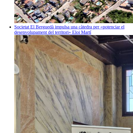
Societat
El Berguedà impulsa una càtedra per «potenciar el
desenvolupament del territori»
Eloi Martí