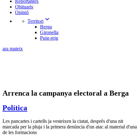
Reportatges
Obituaris
Opinió
expand_more
Territori
Berga
Gironella
Puig-reig
ara mateix
Arrenca la campanya electoral a Berga
Política
Les pancartes i cartells ja vesteixen la ciutat, després d'una nit
marcada per la pluja i la primera denúncia d'un atac al material d'una
de les formacions