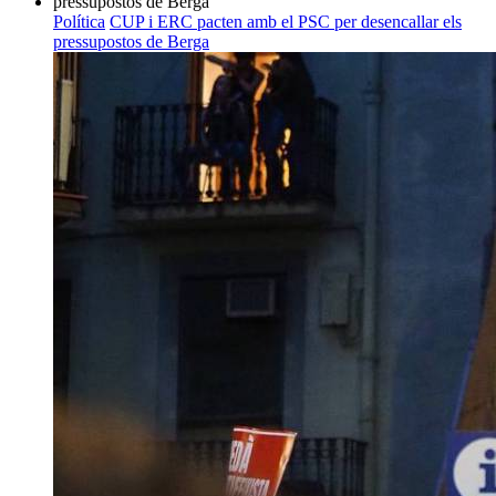
Política
CUP i ERC pacten amb el PSC per desencallar els
pressupostos de Berga