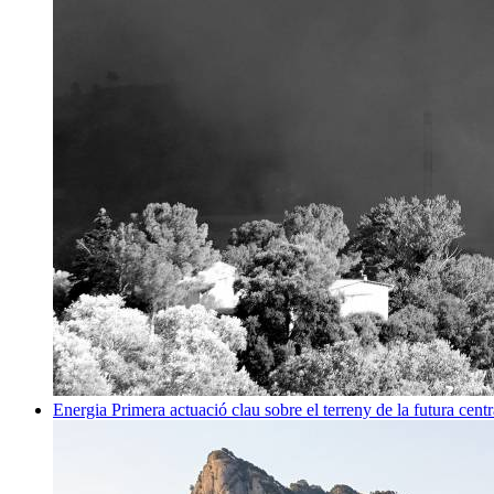
Energia
Primera actuació clau sobre el terreny de la futura centr