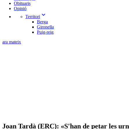
Obituaris
Opinió
expand_more
Territori
Berga
Gironella
Puig-reig
ara mateix
Joan Tardà (ERC): «S'han de petar les urn