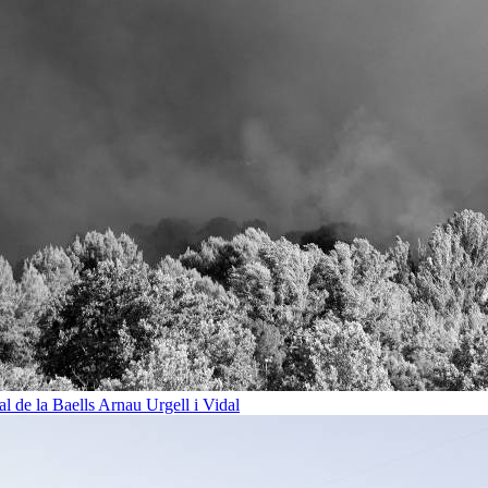
al de la Baells
Arnau Urgell i Vidal