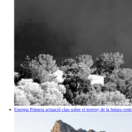
Energia
Primera actuació clau sobre el terreny de la futura centr