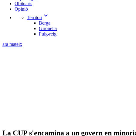
Obituaris
Opinió
expand_more
Territori
Berga
Gironella
Puig-reig
ara mateix
La CUP s'encamina a un govern en minoria 