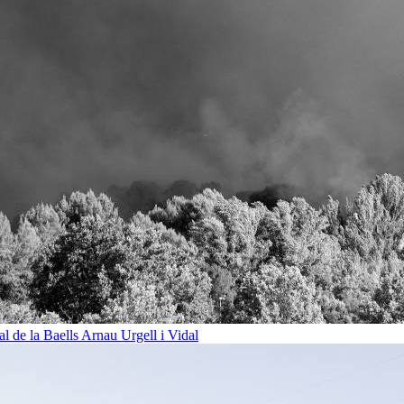
al de la Baells
Arnau Urgell i Vidal