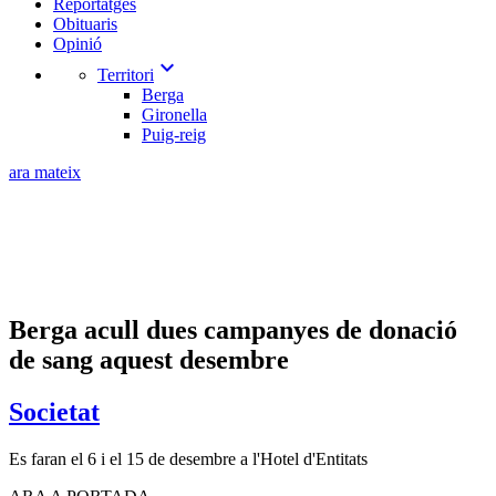
Reportatges
Obituaris
Opinió
expand_more
Territori
Berga
Gironella
Puig-reig
ara mateix
Berga acull dues campanyes de donació
de sang aquest desembre
Societat
Es faran el 6 i el 15 de desembre a l'Hotel d'Entitats