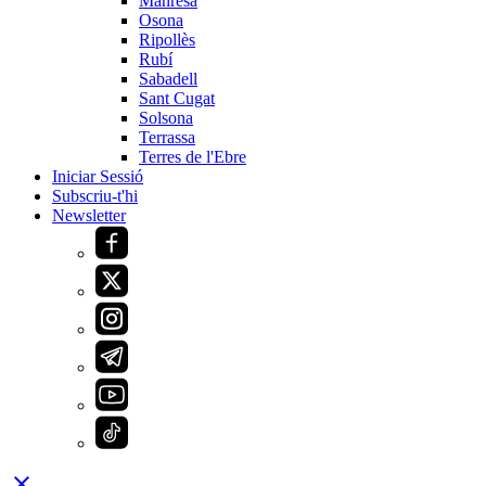
Manresa
Osona
Ripollès
Rubí
Sabadell
Sant Cugat
Solsona
Terrassa
Terres de l'Ebre
Iniciar Sessió
Subscriu-t'hi
Newsletter
close