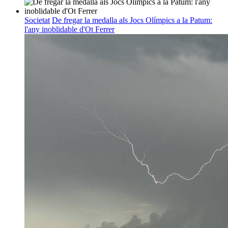
Societat
De fregar la medalla als Jocs Olímpics a la Patum:
l'any inoblidable d'Ot Ferrer