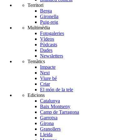
Territori
Berga
Gironella
Puig-reig
Multimèdia
Fotogaleries
Vídeos
Pòdcasts
Dades
Newsletters
Temàtics
Impacte
Next
Viure bé
Criar
El món de la tele
Edicions
Catalunya
Baix Montseny
Camp de Tarragona
Garrotxa
Girona
Granollers
Lleida