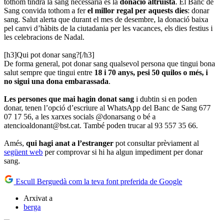
tothom tindrà la sang necessària és la
donació altruista
. El Banc de
Sang convida tothom a fer
el millor regal per aquests dies
: donar
sang. Salut alerta que durant el mes de desembre, la donació baixa
pel canvi d’hàbits de la ciutadania per les vacances, els dies festius i
les celebracions de Nadal.
[h3]Qui pot donar sang?[/h3]
De forma general, pot donar sang qualsevol persona que tingui bona
salut sempre que tingui entre
18 i 70 anys, pesi 50 quilos o més, i
no sigui una dona embarassada
.
Les persones que mai hagin donat sang
i dubtin si en poden
donar, tenen l’opció d’escriure al WhatsApp del Banc de Sang 677
07 17 56, a les xarxes socials @donarsang o bé a
atencioaldonant@bst.cat. També poden trucar al 93 557 35 66.
Amés,
qui hagi anat a l’estranger
pot consultar prèviament al
següent web
per comprovar si hi ha algun impediment per donar
sang.
Escull Berguedà com la teva font preferida de Google
Arxivat a
berga