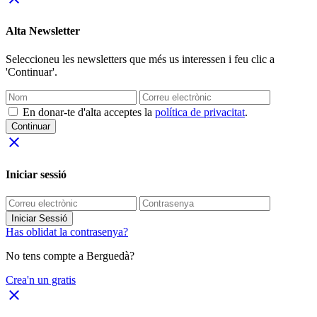
Alta Newsletter
Seleccioneu les newsletters que més us interessen i feu clic a
'Continuar'.
En donar-te d'alta acceptes la
política de privacitat
.
Continuar
close
Iniciar sessió
Iniciar Sessió
Has oblidat la contrasenya?
No tens compte a Berguedà?
Crea'n un gratis
close