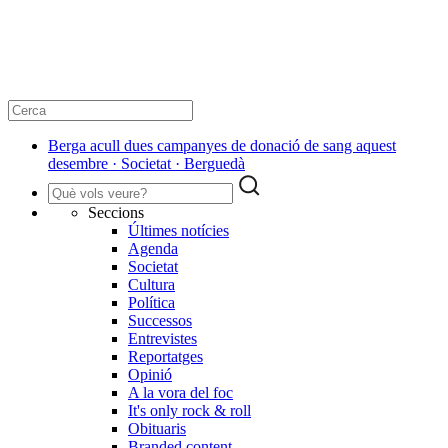
Berga acull dues campanyes de donació de sang aquest
desembre · Societat · Berguedà
Seccions
Últimes notícies
Agenda
Societat
Cultura
Política
Successos
Entrevistes
Reportatges
Opinió
A la vora del foc
It's only rock & roll
Obituaris
Branded content