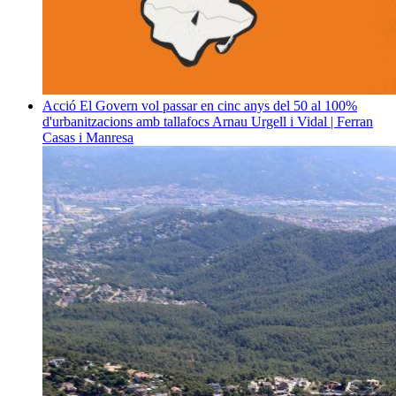
Acció
El Govern vol passar en cinc anys del 50 al 100%
d'urbanitzacions amb tallafocs
Arnau Urgell i Vidal | Ferran
Casas i Manresa