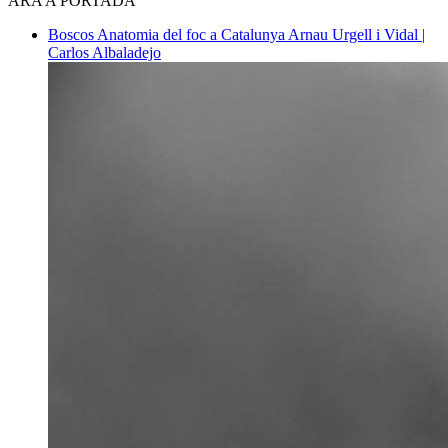
ARA A PORTADA
Boscos
Anatomia del foc a Catalunya
Arnau Urgell i Vidal |
Carlos Albaladejo