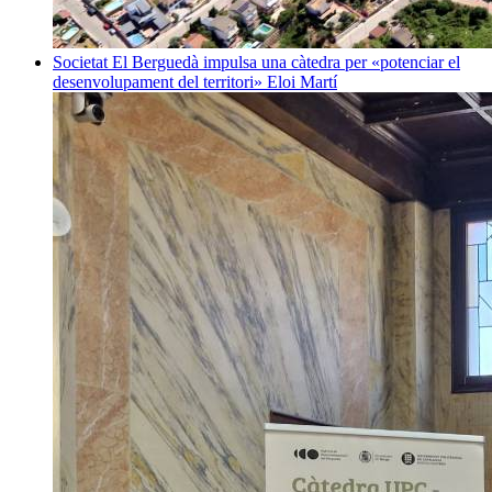
Societat
El Berguedà impulsa una càtedra per «potenciar el
desenvolupament del territori»
Eloi Martí