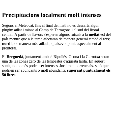
Precipitacions localment molt intenses
Segons el Meteocat, fins al final del matí no es descarta algun
plugim aïllat i minso al Camp de Tarragona i al sud del litoral
central. A partir de llavors s'esperen alguns ruixats a la
meitat est
del
país mentre que a la tarda afectaran de manera general també el
terç
nord
i, de manera més aïllada, qualsevol punt, especialment al
prelitoral.
El
Berguedà
, juntament amb el Ripollès, Osona i la Garrotxa seran
una de les zones zero de les tempestes d'aquesta tarda. En aquest
sentit, no només poden ser intenses -localment torrencials- sinó que
podrien ser abundants o molt abundants,
superant puntualment els
50 litres
.