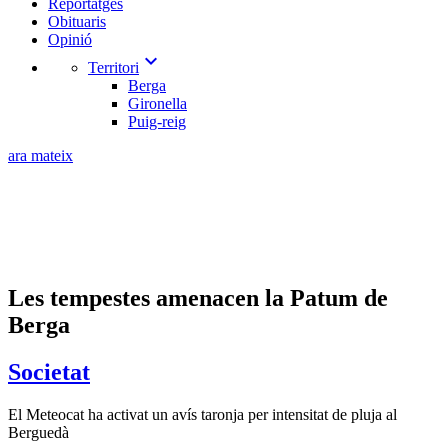
Reportatges
Obituaris
Opinió
expand_more
Territori
Berga
Gironella
Puig-reig
ara mateix
Les tempestes amenacen la Patum de
Berga
Societat
El Meteocat ha activat un avís taronja per intensitat de pluja al
Berguedà