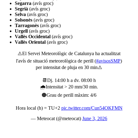
Segarra
(avís groc)
Segrià
(avís groc)
Selva
(avís groc)
Solsonès
(avís groc)
Tarragonès
(avís groc)
Urgell
(avís groc)
Vallès Occidental
(avís groc)
Vallès Oriental
(avís groc)
⚠️El Servei Meteorològic de Catalunya ha actualitzat
l'avís de situació meteorològica de perill (
#avisosSMP
)
per intensitat de pluja en 30 min⚠️
📆Dj. 14:00 h a dv. 08:00 h
🌧️Intensitat > 20 mm/30 min.
🟠Grau de perill màxim: 4/6
Hora local (h) = TU+2
pic.twitter.com/Cun54OKFMN
— Meteocat (@meteocat)
June 3, 2026