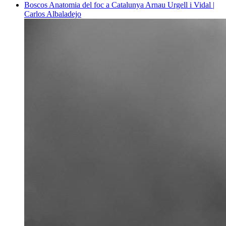
Boscos
Anatomia del foc a Catalunya
Arnau Urgell i Vidal |
Carlos Albaladejo