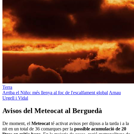
Terra
Arriba el Niño: més llenya al foc de l'escalfament global
Arnau
Urgell i Vidal
Avisos del Meteocat al Berguedà
De moment, el
Meteocat
té activat avisos per dijous a la tarda i a la
nit en un total de 36 comarques per la
possible acumulació de 20