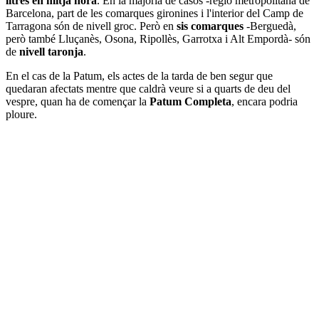
litres en mitja hora
. En la majoria de casos -regió metropolitana de
Barcelona, part de les comarques gironines i l'interior del Camp de
Tarragona són de nivell groc. Però en
sis
comarques
-Berguedà,
però també Lluçanès, Osona, Ripollès, Garrotxa i Alt Empordà- són
de
nivell taronja
.
En el cas de la Patum, els actes de la tarda de ben segur que
quedaran afectats mentre que caldrà veure si a quarts de deu del
vespre, quan ha de començar la
Patum Completa
, encara podria
ploure.