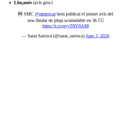
Lluçanès
(avís groc)
🆕 SMC
@meteocat
hem publicat el primer avís del
nou llindar de pluja acumulable en 3h 👇🏻
https://t.co/qyyT8Y0A88
— Sarai Sarroca (@sarai_sarroca)
June 3, 2026