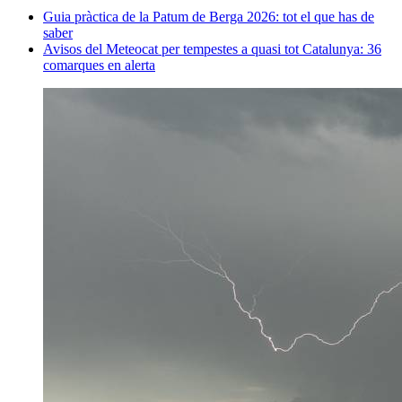
Guia pràctica de la Patum de Berga 2026: tot el que has de
saber
Avisos del Meteocat per tempestes a quasi tot Catalunya: 36
comarques en alerta