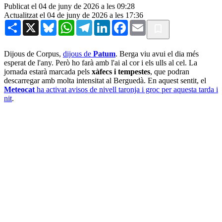
Publicat el 04 de juny de 2026 a les 09:28
Actualitzat el 04 de juny de 2026 a les 17:36
Share
X
Bluesky
WhatsApp
Telegram
LinkedIn
Facebook
Email
Dijous de Corpus,
dijous de
Patum
. Berga viu avui el dia més
esperat de l'any. Però ho farà amb l'ai al cor i els ulls al cel. La
jornada estarà marcada pels
xàfecs i tempestes
, que podran
descarregar amb molta intensitat al Berguedà. En aquest sentit, el
Meteocat
ha activat avisos de nivell taronja i groc per aquesta tarda i
nit
.