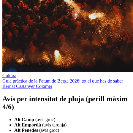
Cultura
Guia pràctica de la Patum de Berga 2026: tot el que has de saber
Bernat Castanyer Colomer
Avís per intensitat de pluja (perill màxim
4/6)
Alt Camp
(avís groc)
Alt Empordà
(avís taronja)
Alt Penedès
(avís groc)