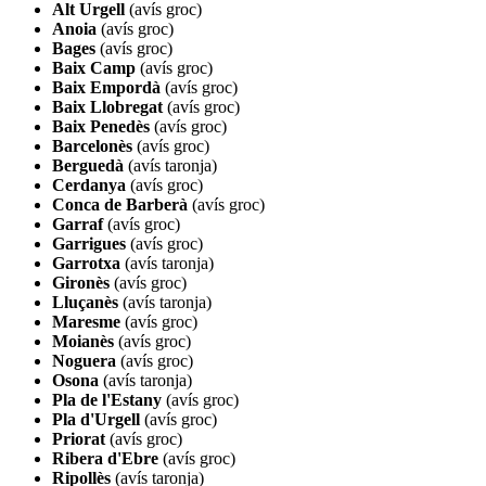
Alt Urgell
(avís groc)
Anoia
(avís groc)
Bages
(avís groc)
Baix Camp
(avís groc)
Baix Empordà
(avís groc)
Baix Llobregat
(avís groc)
Baix Penedès
(avís groc)
Barcelonès
(avís groc)
Berguedà
(avís taronja)
Cerdanya
(avís groc)
Conca de Barberà
(avís groc)
Garraf
(avís groc)
Garrigues
(avís groc)
Garrotxa
(avís taronja)
Gironès
(avís groc)
Lluçanès
(avís taronja)
Maresme
(avís groc)
Moianès
(avís groc)
Noguera
(avís groc)
Osona
(avís taronja)
Pla de l'Estany
(avís groc)
Pla d'Urgell
(avís groc)
Priorat
(avís groc)
Ribera d'Ebre
(avís groc)
Ripollès
(avís taronja)