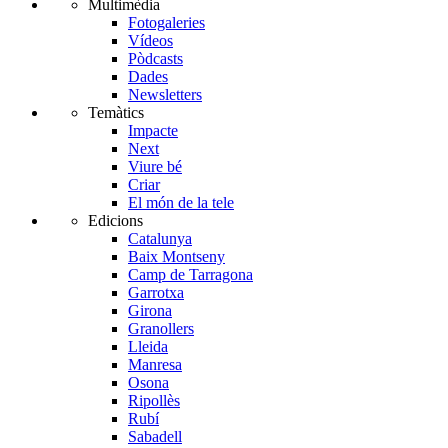
Multimèdia
Fotogaleries
Vídeos
Pòdcasts
Dades
Newsletters
Temàtics
Impacte
Next
Viure bé
Criar
El món de la tele
Edicions
Catalunya
Baix Montseny
Camp de Tarragona
Garrotxa
Girona
Granollers
Lleida
Manresa
Osona
Ripollès
Rubí
Sabadell