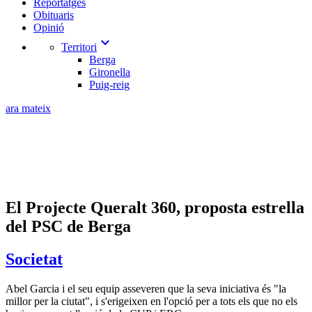
Reportatges
Obituaris
Opinió
expand_more
Territori
Berga
Gironella
Puig-reig
ara mateix
El Projecte Queralt 360, proposta estrella
del PSC de Berga
Societat
Abel Garcia i el seu equip asseveren que la seva iniciativa és "la
millor per la ciutat", i s'erigeixen en l'opció per a tots els que no els