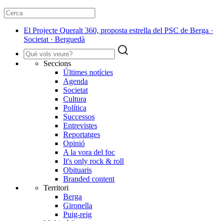
El Projecte Queralt 360, proposta estrella del PSC de Berga ·
Societat · Berguedà
Seccions
Últimes notícies
Agenda
Societat
Cultura
Política
Successos
Entrevistes
Reportatges
Opinió
A la vora del foc
It's only rock & roll
Obituaris
Branded content
Territori
Berga
Gironella
Puig-reig