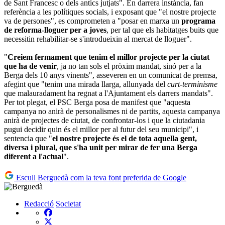
de Sant Francesc o dels antics jutjats". En darrera instància, fan
referència a les polítiques socials, i exposant que "el nostre projecte
va de persones", es comprometen a "posar en marxa un
programa
de reforma-lloguer per a joves
, per tal que els habitatges buits que
necessitin rehabilitar-se s'introdueixin al mercat de lloguer".
"
Creiem fermament que tenim el millor projecte per la ciutat
que ha de venir
, ja no tan sols el pròxim mandat, sinó per a la
Berga dels 10 anys vinents", asseveren en un comunicat de premsa,
afegint que "tenim una mirada llarga, allunyada del
curt-terminisme
que malauradament ha regnat a l'Ajuntament els darrers mandats".
Per tot plegat, el PSC Berga posa de manifest que "aquesta
campanya no anirà de personalismes ni de partits, aquesta campanya
anirà de projectes de ciutat, de confrontar-los i que la ciutadania
pugui decidir quin és el millor per al futur del seu municipi", i
sentencia que "
el nostre projecte és el de tota aquella gent,
diversa i plural, que s'ha unit per mirar de fer una Berga
diferent a l'actual
".
Escull Berguedà com la teva font preferida de Google
Redacció
Societat