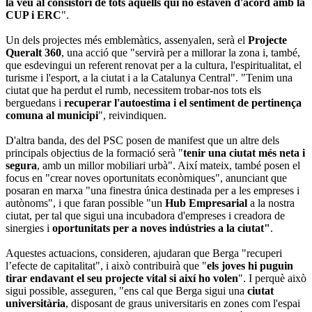
la veu al consistori de tots aquells qui no estaven d'acord amb la
CUP i ERC
".
Un dels projectes més emblemàtics, assenyalen, serà el
Projecte
Queralt 360
, una acció que "servirà per a millorar la zona i, també,
que esdevingui un referent renovat per a la cultura, l'espiritualitat, el
turisme i l'esport, a la ciutat i a la Catalunya Central". "Tenim una
ciutat que ha perdut el rumb, necessitem trobar-nos tots els
berguedans i
recuperar l'autoestima i el sentiment de pertinença
comuna al municipi
", reivindiquen.
D'altra banda, des del PSC posen de manifest que un altre dels
principals objectius de la formació serà "
tenir una ciutat més neta i
segura
, amb un millor mobiliari urbà". Així mateix, també posen el
focus en "crear noves oportunitats econòmiques", anunciant que
posaran en marxa "una finestra única destinada per a les empreses i
autònoms", i que faran possible "un
Hub Empresarial
a la nostra
ciutat, per tal que sigui una incubadora d'empreses i creadora de
sinergies i
oportunitats per a noves indústries a la ciutat"
.
Aquestes actuacions, consideren, ajudaran que Berga "recuperi
l’efecte de capitalitat", i això contribuirà que "
els joves hi puguin
tirar endavant el seu projecte vital si així ho volen
". I perquè això
sigui possible, asseguren, "ens cal que Berga sigui una
ciutat
universitària
, disposant de graus universitaris en zones com l'espai