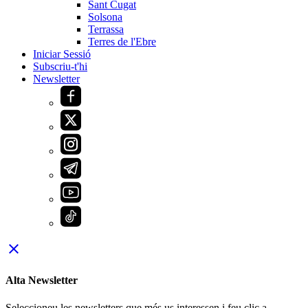
Sant Cugat
Solsona
Terrassa
Terres de l'Ebre
Iniciar Sessió
Subscriu-t'hi
Newsletter
close
Alta Newsletter
Seleccioneu les newsletters que més us interessen i feu clic a