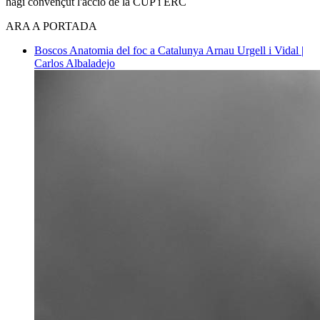
hagi convençut l'acció de la CUP i ERC
ARA A PORTADA
Boscos
Anatomia del foc a Catalunya
Arnau Urgell i Vidal |
Carlos Albaladejo