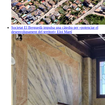
Societat
El Berguedà impulsa una càtedra per «potenciar el
desenvolupament del territori»
Eloi Martí