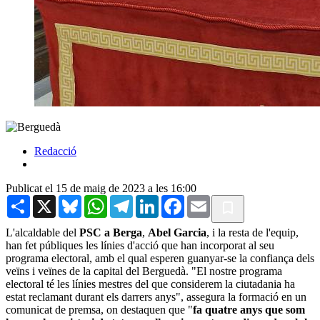
Redacció
Publicat el 15 de maig de 2023 a les 16:00
Share
X
Bluesky
WhatsApp
Telegram
LinkedIn
Facebook
Email
L'alcaldable del
PSC a Berga
,
Abel Garcia
, i la resta de l'equip,
han fet públiques les línies d'acció que han incorporat al seu
programa electoral, amb el qual esperen guanyar-se la confiança dels
veïns i veïnes de la capital del Berguedà. "El nostre programa
electoral té les línies mestres del que considerem la ciutadania ha
estat reclamant durant els darrers anys", assegura la formació en un
comunicat de premsa, on destaquen que "
fa quatre anys que som