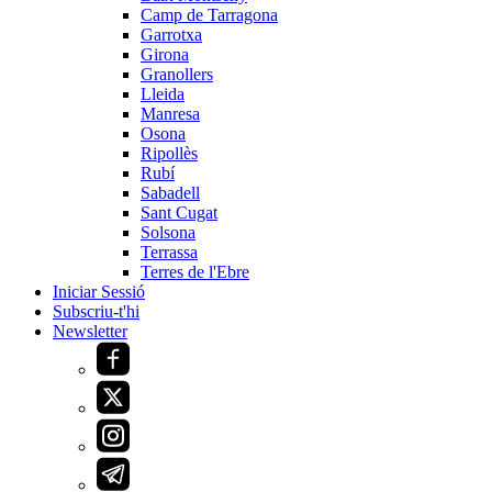
Camp de Tarragona
Garrotxa
Girona
Granollers
Lleida
Manresa
Osona
Ripollès
Rubí
Sabadell
Sant Cugat
Solsona
Terrassa
Terres de l'Ebre
Iniciar Sessió
Subscriu-t'hi
Newsletter