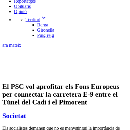
Reportatges
Obituaris
Opinió
expand_more
Territori
Berga
Gironella
Puig-reig
ara mateix
El PSC vol aprofitar els Fons Europeus
per connectar la carretera E-9 entre el
Túnel del Cadí i el Pimorent
Societat
Els socialistes demanen que no es menystingui la importància de