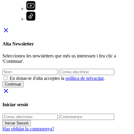
close
Alta Newsletter
Seleccioneu les newsletters que més us interessen i feu clic a
'Continuar'.
En donar-te d'alta acceptes la
política de privacitat
.
Continuar
close
Iniciar sessió
Iniciar Sessió
Has oblidat la contrasenya?