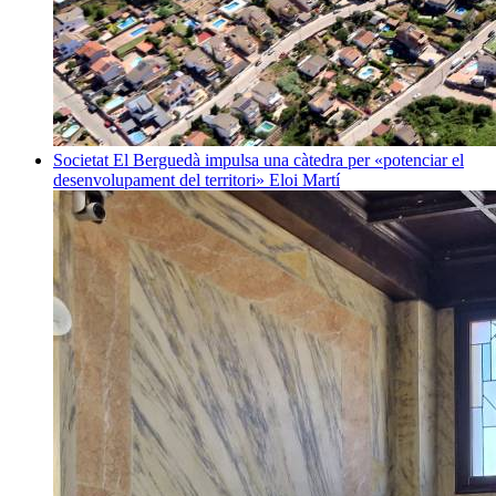
Societat
El Berguedà impulsa una càtedra per «potenciar el
desenvolupament del territori»
Eloi Martí