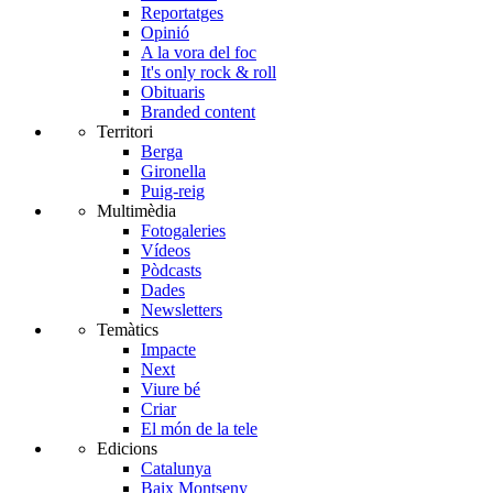
Reportatges
Opinió
A la vora del foc
It's only rock & roll
Obituaris
Branded content
Territori
Berga
Gironella
Puig-reig
Multimèdia
Fotogaleries
Vídeos
Pòdcasts
Dades
Newsletters
Temàtics
Impacte
Next
Viure bé
Criar
El món de la tele
Edicions
Catalunya
Baix Montseny