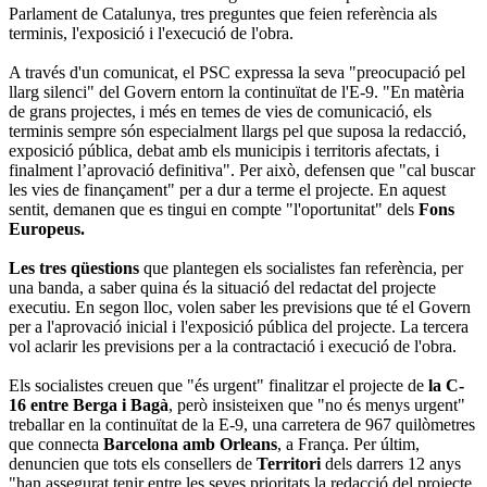
Parlament de Catalunya, tres preguntes que feien referència als
terminis, l'exposició i l'execució de l'obra.
A través d'un comunicat, el PSC expressa la seva "preocupació pel
llarg silenci" del Govern entorn la continuïtat de l'E-9. "En matèria
de grans projectes, i més en temes de vies de comunicació, els
terminis sempre són especialment llargs pel que suposa la redacció,
exposició pública, debat amb els municipis i territoris afectats, i
finalment l’aprovació definitiva". Per això, defensen que "cal buscar
les vies de finançament" per a dur a terme el projecte. En aquest
sentit, demanen que es tingui en compte "l'oportunitat" dels
Fons
Europeus.
Les tres qüestions
que plantegen els socialistes fan referència, per
una banda, a saber quina és la situació del redactat del projecte
executiu. En segon lloc, volen saber les previsions que té el Govern
per a l'aprovació inicial i l'exposició pública del projecte. La tercera
vol aclarir les previsions per a la contractació i execució de l'obra.
Els socialistes creuen que "és urgent" finalitzar el projecte de
la C-
16 entre Berga i Bagà
, però insisteixen que "no és menys urgent"
treballar en la continuïtat de la E-9, una carretera de 967 quilòmetres
que connecta
Barcelona amb Orleans
, a França. Per últim,
denuncien que tots els consellers de
Territori
dels darrers 12 anys
"han assegurat tenir entre les seves prioritats la redacció del projecte