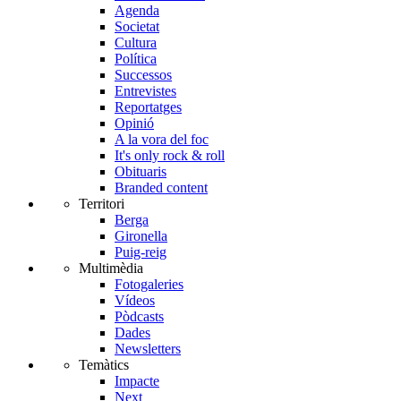
Agenda
Societat
Cultura
Política
Successos
Entrevistes
Reportatges
Opinió
A la vora del foc
It's only rock & roll
Obituaris
Branded content
Territori
Berga
Gironella
Puig-reig
Multimèdia
Fotogaleries
Vídeos
Pòdcasts
Dades
Newsletters
Temàtics
Impacte
Next