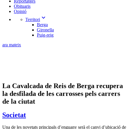
Reportatges
Obituaris
Opinió
expand_more
Territori
Berga
Gironella
Puig-reig
ara mateix
La Cavalcada de Reis de Berga recupera
la desfilada de les carrosses pels carrers
de la ciutat
Societat
Una de les novetats principals d’enguany serà el canvi d’ubicació de