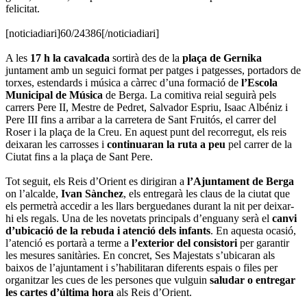
felicitat.
[noticiadiari]60/24386[/noticiadiari]
A les
17 h la cavalcada
sortirà des de la
plaça de Gernika
juntament amb un seguici format per patges i patgesses, portadors de
torxes, estendards i música a càrrec d’una formació de
l’Escola
Municipal de Música
de Berga. La comitiva reial seguirà pels
carrers Pere II, Mestre de Pedret, Salvador Espriu, Isaac Albéniz i
Pere III fins a arribar a la carretera de Sant Fruitós, el carrer del
Roser i la plaça de la Creu. En aquest punt del recorregut, els reis
deixaran les carrosses i
continuaran la ruta a peu
pel carrer de la
Ciutat fins a la plaça de Sant Pere.
Tot seguit, els Reis d’Orient es dirigiran a
l’Ajuntament de Berga
on l’alcalde,
Ivan Sànchez
, els entregarà les claus de la ciutat que
els permetrà accedir a les llars berguedanes durant la nit per deixar-
hi els regals. Una de les novetats principals d’enguany serà el
canvi
d’ubicació de la rebuda i atenció dels infants
. En aquesta ocasió,
l’atenció es portarà a terme a
l’exterior del consistori
per garantir
les mesures sanitàries. En concret, Ses Majestats s’ubicaran als
baixos de l’ajuntament i s’habilitaran diferents espais o files per
organitzar les cues de les persones que vulguin
saludar o entregar
les cartes d’última hora
als Reis d’Orient.