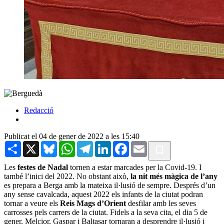
Redacció
Publicat el 04 de gener de 2022 a les 15:40
Share
X
Bluesky
WhatsApp
Telegram
LinkedIn
Facebook
Email
Les
festes de Nadal
tornen a estar marcades per la Covid-19. I
també l’inici del 2022. No obstant això,
la nit més màgica de l’any
es prepara a Berga amb la mateixa il·lusió de sempre. Després d’un
any sense cavalcada, aquest 2022 els infants de la ciutat podran
tornar a veure els
Reis Mags d’Orient
desfilar amb les seves
carrosses pels carrers de la ciutat. Fidels a la seva cita, el dia 5 de
gener, Melcior, Gaspar i Baltasar tornaran a desprendre il·lusió i