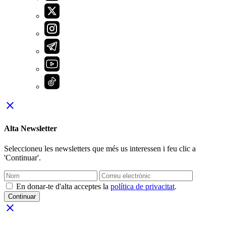
close
Alta Newsletter
Seleccioneu les newsletters que més us interessen i feu clic a
'Continuar'.
En donar-te d'alta acceptes la
política de privacitat
.
Continuar
close