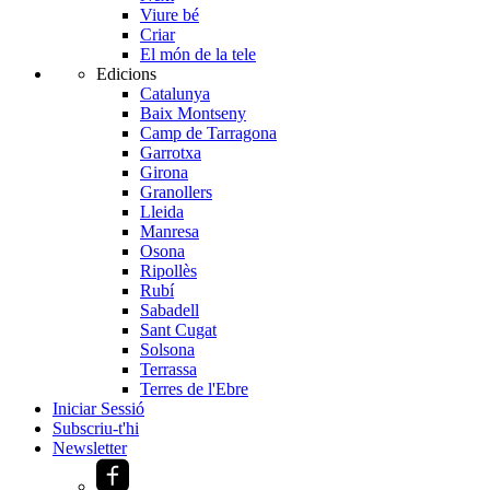
Viure bé
Criar
El món de la tele
Edicions
Catalunya
Baix Montseny
Camp de Tarragona
Garrotxa
Girona
Granollers
Lleida
Manresa
Osona
Ripollès
Rubí
Sabadell
Sant Cugat
Solsona
Terrassa
Terres de l'Ebre
Iniciar Sessió
Subscriu-t'hi
Newsletter