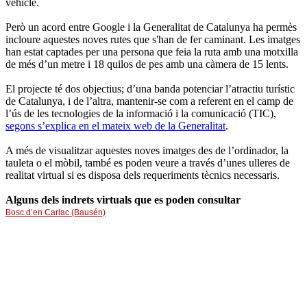
vehicle.
Però un acord entre Google i la Generalitat de Catalunya ha permès
incloure aquestes noves rutes que s'han de fer caminant. Les imatges
han estat captades per una persona que feia la ruta amb una motxilla
de més d’un metre i 18 quilos de pes amb una càmera de 15 lents.
El projecte té dos objectius; d’una banda potenciar l’atractiu turístic
de Catalunya, i de l’altra, mantenir-se com a referent en el camp de
l’ús de les tecnologies de la informació i la comunicació (TIC),
segons s’explica en el mateix web de la Generalitat
.
A més de visualitzar aquestes noves imatges des de l’ordinador, la
tauleta o el mòbil, també es poden veure a través d’unes ulleres de
realitat virtual si es disposa dels requeriments tècnics necessaris.
Alguns dels indrets virtuals que es poden consultar
Bosc d’en Carlac (Bausén)