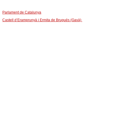
Parlament de Catalunya
Castell d’Eramprunyà i Ermita de Brugués (Gavà)