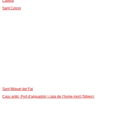
Calella
Sant Celoni
Sant Miquel del Fai
Casc antic, Port d’aiguadolç i cala de l’home mort (Sitges)