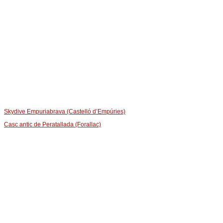
Skydive Empuriabrava (Castelló d’Empúries)
Casc antic de Peratallada (Forallac)