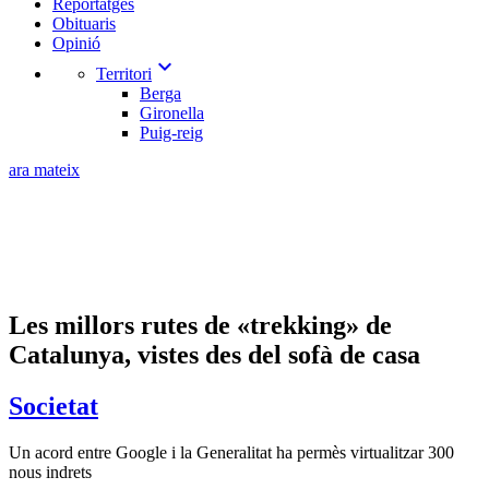
Reportatges
Obituaris
Opinió
expand_more
Territori
Berga
Gironella
Puig-reig
ara mateix
Les millors rutes de «trekking» de
Catalunya, vistes des del sofà de casa
Societat
Un acord entre Google i la Generalitat ha permès virtualitzar 300
nous indrets