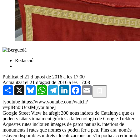
Redacció
Publicat el 21 d’agost de 2016 a les 17:00
Actualitzat el 21 d’agost de 2016 a les 17:08
Share
X
Bluesky
WhatsApp
Telegram
LinkedIn
Facebook
Email
[youtube]https://www.youtube.com/watch?
v=pIBn0iUczlM[/youtube]
Google Street View ha afegit 300 nous indrets de Catalunya que es
poden visitar virtualment gràcies a la tecnologia de Google Trekker.
Aquestes rutes inclouen imatges de parcs naturals, interiors de
monuments i rutes que només es poden fer a peu. Fins ara, només
estaven disponibles indrets i localitzacions on s’hi podia accedir amb