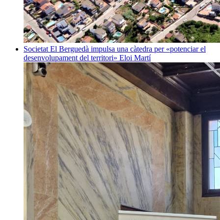
Societat
El Berguedà impulsa una càtedra per «potenciar el
desenvolupament del territori»
Eloi Martí