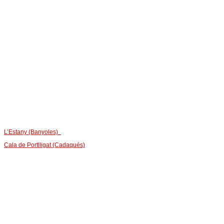
L’Estany (Banyoles)
Cala de Portlligat (Cadaqués)