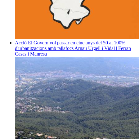
Acció
El Govern vol passar en cinc anys del 50 al 100%
d'urbanitzacions amb tallafocs
Arnau Urgell i Vidal | Ferran
Casas i Manresa