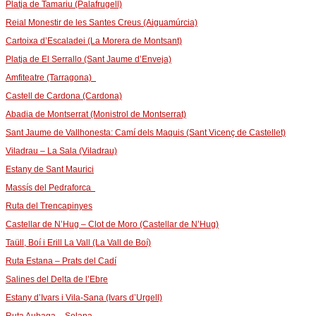
Platja de Tamariu (Palafrugell)
Reial Monestir de les Santes Creus (Aiguamúrcia)
Cartoixa d’Escaladei (La Morera de Montsant)
Platja de El Serrallo (Sant Jaume d’Enveja)
Amfiteatre (Tarragona)
Castell de Cardona (Cardona)
Abadia de Montserrat (Monistrol de Montserrat)
Sant Jaume de Vallhonesta: Camí dels Maquis (Sant Vicenç de Castellet)
Viladrau – La Sala (Viladrau)
Estany de Sant Maurici
Massís del Pedraforca
Ruta del Trencapinyes
Castellar de N’Hug – Clot de Moro (Castellar de N’Hug)
Taüll, Boí i Erill La Vall (La Vall de Boí)
Ruta Estana – Prats del Cadí
Salines del Delta de l’Ebre
Estany d’Ivars i Vila-Sana (Ivars d’Urgell)
Ruta Aubaga – Solana