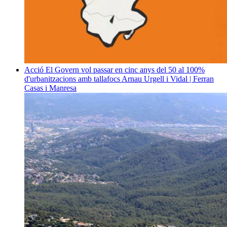
Acció
El Govern vol passar en cinc anys del 50 al 100%
d'urbanitzacions amb tallafocs
Arnau Urgell i Vidal | Ferran
Casas i Manresa