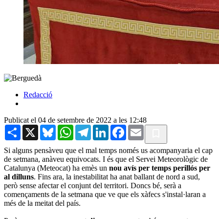
Redacció
Publicat el 04 de setembre de 2022 a les 12:48
Share
X
Bluesky
WhatsApp
Telegram
LinkedIn
Facebook
Email
Si alguns pensàveu que el mal temps només us acompanyaria el cap
de setmana, anàveu equivocats. I és que el Servei Meteorològic de
Catalunya (Meteocat) ha emès un
nou avís per temps perillós per
al dilluns
. Fins ara, la inestabilitat ha anat ballant de nord a sud,
però sense afectar el conjunt del territori. Doncs bé, serà a
començaments de la setmana que ve que els xàfecs s'instal·laran a
més de la meitat del país.