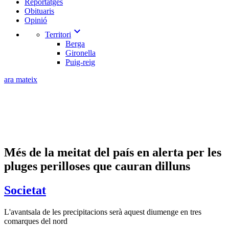
Reportatges
Obituaris
Opinió
expand_more
Territori
Berga
Gironella
Puig-reig
ara mateix
Més de la meitat del país en alerta per les
pluges perilloses que cauran dilluns
Societat
L'avantsala de les precipitacions serà aquest diumenge en tres
comarques del nord