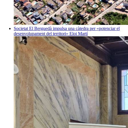
Societat
El Berguedà impulsa una càtedra per «potenciar el
desenvolupament del territori»
Eloi Martí