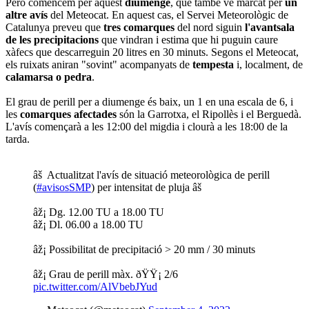
Però comencem per aquest
diumenge
, que també ve marcat per
un
altre avís
del Meteocat. En aquest cas, el Servei Meteorològic de
Catalunya preveu que
tres comarques
del nord siguin
l'avantsala
de les precipitacions
que vindran i estima que hi puguin caure
xàfecs que descarreguin 20 litres en 30 minuts. Segons el Meteocat,
els ruixats aniran "sovint" acompanyats de
tempesta
i, localment, de
calamarsa o pedra
.
El grau de perill per a diumenge és baix, un 1 en una escala de 6, i
les
comarques afectades
són la Garrotxa, el Ripollès i el Berguedà.
L'avís començarà a les 12:00 del migdia i clourà a les 18:00 de la
tarda.
âš Actualitzat l'avís de situació meteorològica de perill
(
#avisosSMP
) per intensitat de pluja âš
âž¡ Dg. 12.00 TU a 18.00 TU
âž¡ Dl. 06.00 a 18.00 TU
âž¡ Possibilitat de precipitació > 20 mm / 30 minuts
âž¡ Grau de perill màx. ðŸŸ¡ 2/6
pic.twitter.com/AlVbebJYud