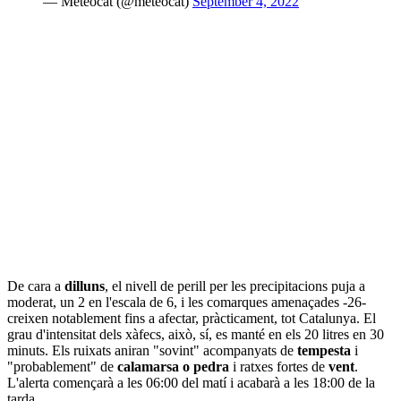
— Meteocat (@meteocat)
September 4, 2022
De cara a
dilluns
, el nivell de perill per les precipitacions puja a
moderat, un 2 en l'escala de 6, i les comarques amenaçades -26-
creixen notablement fins a afectar, pràcticament, tot Catalunya. El
grau d'intensitat dels xàfecs, això, sí, es manté en els 20 litres en 30
minuts. Els ruixats aniran "sovint" acompanyats de
tempesta
i
"probablement" de
calamarsa o pedra
i ratxes fortes de
vent
.
L'alerta començarà a les 06:00 del matí i acabarà a les 18:00 de la
tarda.