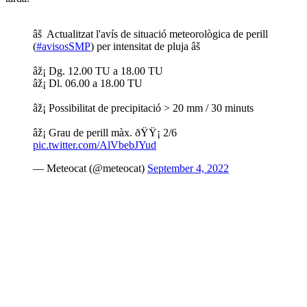
âš Actualitzat l'avís de situació meteorològica de perill
(
#avisosSMP
) per intensitat de pluja âš
âž¡ Dg. 12.00 TU a 18.00 TU
âž¡ Dl. 06.00 a 18.00 TU
âž¡ Possibilitat de precipitació > 20 mm / 30 minuts
âž¡ Grau de perill màx. ðŸŸ¡ 2/6
pic.twitter.com/AlVbebJYud
— Meteocat (@meteocat)
September 4, 2022