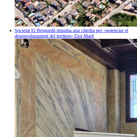
Societat
El Berguedà impulsa una càtedra per «potenciar el
desenvolupament del territori»
Eloi Martí