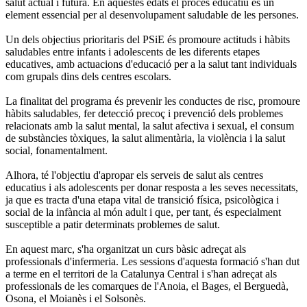
salut actual i futura. En aquestes edats el procés educatiu és un
element essencial per al desenvolupament saludable de les persones.
Un dels objectius prioritaris del PSiE és promoure actituds i hàbits
saludables entre infants i adolescents de les diferents etapes
educatives, amb actuacions d'educació per a la salut tant individuals
com grupals dins dels centres escolars.
La finalitat del programa és prevenir les conductes de risc, promoure
hàbits saludables, fer detecció precoç i prevenció dels problemes
relacionats amb la salut mental, la salut afectiva i sexual, el consum
de substàncies tòxiques, la salut alimentària, la violència i la salut
social, fonamentalment.
Alhora, té l'objectiu d'apropar els serveis de salut als centres
educatius i als adolescents per donar resposta a les seves necessitats,
ja que es tracta d'una etapa vital de transició física, psicològica i
social de la infància al món adult i que, per tant, és especialment
susceptible a patir determinats problemes de salut.
En aquest marc, s'ha organitzat un curs bàsic adreçat als
professionals d'infermeria. Les sessions d'aquesta formació s'han dut
a terme en el territori de la Catalunya Central i s'han adreçat als
professionals de les comarques de l'Anoia, el Bages, el Berguedà,
Osona, el Moianès i el Solsonès.