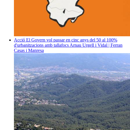
Acció
El Govern vol passar en cinc anys del 50 al 100%
d'urbanitzacions amb tallafocs
Arnau Urgell i Vidal | Ferran
Casas i Manresa