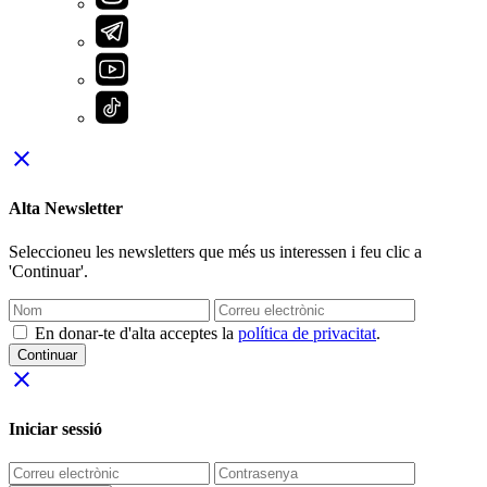
close
Alta Newsletter
Seleccioneu les newsletters que més us interessen i feu clic a
'Continuar'.
En donar-te d'alta acceptes la
política de privacitat
.
Continuar
close
Iniciar sessió