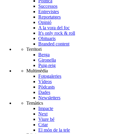
Política
Successos
Entrevistes
Reportatges
Opinió
A la vora del foc
It's only rock & roll
Obituaris
Branded content
Territori
Berga
Gironella
Puig-reig
Multimèdia
Fotogaleries
Vídeos
Pòdcasts
Dades
Newsletters
Temàtics
Impacte
Next
Viure bé
Criar
El món de la tele