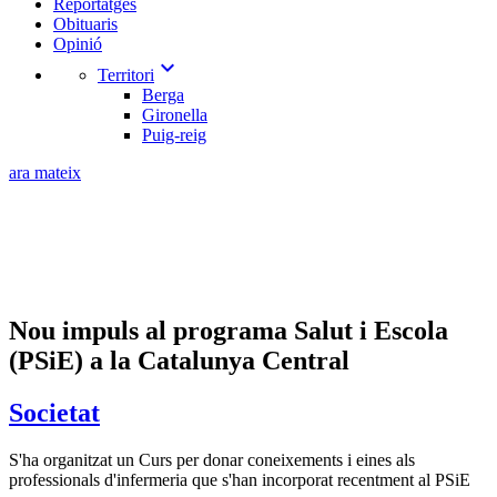
Reportatges
Obituaris
Opinió
expand_more
Territori
Berga
Gironella
Puig-reig
ara mateix
Nou impuls al programa Salut i Escola
(PSiE) a la Catalunya Central
Societat
S'ha organitzat un Curs per donar coneixements i eines als
professionals d'infermeria que s'han incorporat recentment al PSiE