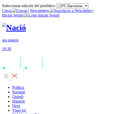
Seleccionar edición del periódico
Cerca
|
Newsletters
|
Iniciar Sessió
ara mateix
10:30
Política
Societat
Opinió
Impacte
Next
Viure bé