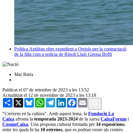
Política
Antifrau obre expedient a Orriols per la contractació
de la filla com a policia de Ripoll
Lluís Girona Boffi
Mar Riera
Publicat el 07 de setembre de 2023 a les 13:52
Actualitzat el 12 de novembre de 2023 a les 13:18
Share
X
Bluesky
WhatsApp
Telegram
LinkedIn
Facebook
Email
"Creixem en la cultura". Amb aquest lema, la
Fundació La
Caixa
afronta la
temporada 2023-2024
de la xarxa
CaixaForum
i
CosmoCaixa
. Una proposta cultural formada per
34 exposicions
,
entre les quals hi ha
10 estrenes
, que es podran veure als centres