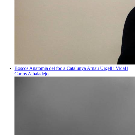
Boscos
Anatomia del foc a Catalunya
Arnau Urgell i Vidal |
Carlos Albaladejo