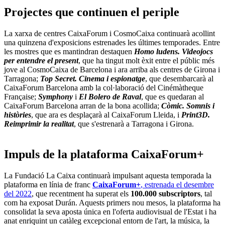
Projectes que continuen el periple
La xarxa de centres CaixaForum i CosmoCaixa continuarà acollint
una quinzena d'exposicions estrenades les últimes temporades. Entre
les mostres que es mantindran destaquen
Homo ludens. Videojocs
per entendre el present
, que ha tingut molt èxit entre el públic més
jove al CosmoCaixa de Barcelona i ara arriba als centres de Girona i
Tarragona;
Top Secret. Cinema i espionatge
, que desembarcarà al
CaixaForum Barcelona amb la col·laboració del Cinémàtheque
Française;
Symphony
i
El Bolero de Raval
, que es quedaran al
CaixaForum Barcelona arran de la bona acollida;
Còmic. Somnis i
històries
, que ara es desplaçarà al CaixaForum Lleida, i
Print3D.
Reimprimir la realitat
, que s'estrenarà a Tarragona i Girona.
Impuls de la plataforma CaixaForum+
La Fundació La Caixa continuarà impulsant aquesta temporada la
plataforma en línia de franc
CaixaForum+
, estrenada el desembre
del 2022
, que recentment ha superat els
100.000 subscriptors
, tal
com ha exposat Durán. Aquests primers nou mesos, la plataforma ha
consolidat la seva aposta única en l'oferta audiovisual de l'Estat i ha
anat enriquint un catàleg excepcional entorn de l'art, la música, la