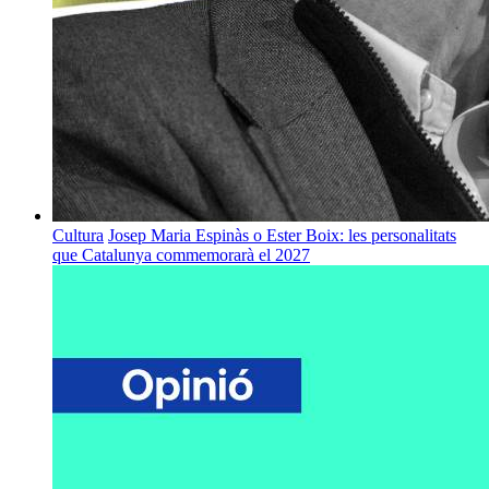
Cultura
Josep Maria Espinàs o Ester Boix: les personalitats
que Catalunya commemorarà el 2027