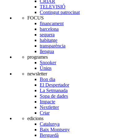
CRIAR
TELEVISIÓ
Contingut patrocinat
FOCUS
finançament
barcelona
sequera
habitatge
transparència
llengua
programes
Snooker
Úniqs
newsletter
Bon dia
El Despertador
La Setmanada
Sopa de dades
Impacte
Nextletter
Criar
edicions
Catalunya
Baix Montseny
Berguedà