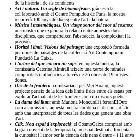
de la història i de sis continents.
Art i natura. Un segle de biomorfisme
: gràcies a la
col·laboració amb el Centre Pompidou de París, la mostra
recorrerà 100 anys de diàleg entre l'art i la natura.
Música i matemàtiques. Un viatge sonor del caos al cosmos
:
una mostra que explorarà la relació entre aquestes dues
disciplines, que comparteixen l'abstracció, la complexitat i la
precisió.
Horitzó i límit. Visions del paisatge
: una exposició formada
per obres de paisatges de la col·lecció Art Contemporani
Fundació La Caixa.
L'arbre del que encara no saps
: en aquesta mostra, la
comissària Caterina Almirall teixeix una xarxa de mirades
complicitats i influències a través de 26 obres de 19 artistes
dones.
Des de la frontera
: comissariada per Mei Huang, aquest
projecte parteix de la idea dels límits físics entre els estats per
explorar l'actualitat de les fronteres amb un discurs poètic.
La dama del llum
: amb Mariona Moncunill i ferranEIOtro
com a comissaris, aquesta mostra combina el discurs artístic
amb una interpretació de totes les dades que genera una obra
d'art.
Clik. Nou espai d'exploració
: el CosmoCaixa comptarà amb
la gran novetat de la temporada, un espai destinat a fomentar
la curiositat i l'amor per la ciència dels nens d'entre 4 i 11 anys