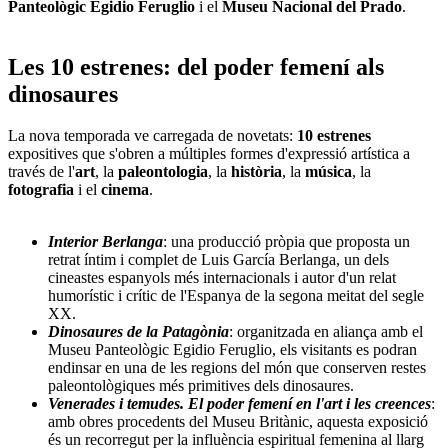
Panteològic Egidio Feruglio
i el
Museu Nacional del Prado
.
Les 10 estrenes: del poder femení als
dinosaures
La nova temporada ve carregada de novetats:
10 estrenes
expositives que s'obren a múltiples formes d'expressió artística a
través de l'
art
, la
paleontologia
, la
història
, la
música
, la
fotografia
i el
cinema
.
Interior Berlanga
: una producció pròpia que proposta un
retrat íntim i complet de Luis García Berlanga, un dels
cineastes espanyols més internacionals i autor d'un relat
humorístic i crític de l'Espanya de la segona meitat del segle
XX.
Dinosaures de la Patagònia
: organitzada en aliança amb el
Museu Panteològic Egidio Feruglio, els visitants es podran
endinsar en una de les regions del món que conserven restes
paleontològiques més primitives dels dinosaures.
Venerades i temudes. El poder femení en l'art i les creences
:
amb obres procedents del Museu Britànic, aquesta exposició
és un recorregut per la influència espiritual femenina al llarg