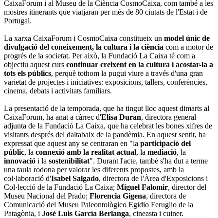
CaixaForum i al Museu de la Ciència CosmoCaixa, com també a les
mostres itinerants que viatjaran per més de 80 ciutats de l'Estat i de
Portugal.
La xarxa CaixaForum i CosmoCaixa constitueix un
model únic de
divulgació del coneixement, la cultura i la ciència
com a motor de
progrés de la societat. Per això, la Fundació La Caixa té com a
objectiu aquest curs
continuar creixent en la cultura i
acostar-la a
tots els públics
, perquè tothom la pugui viure a través d'una gran
varietat de projectes i iniciatives: exposicions, tallers, conferències,
cinema, debats i activitats familiars.
La presentació de la temporada, que ha tingut lloc aquest dimarts al
CaixaForum, ha anat a càrrec d'
Elisa Duran
, directora general
adjunta de la Fundació La Caixa, que ha celebrat les bones xifres de
visitants després del daltabaix de la pandèmia. En aquest sentit, ha
expressat que aquest any se centraran en "la
participació del
públic
, la
connexió amb la realitat actual
, la
mediació
, la
innovació
i la
sostenibilitat
". Durant l'acte, també s'ha dut a terme
una taula rodona per valorar les diferents propostes, amb la
col·laboració d'
Isabel Salgado
, directora de l'Àrea d'Exposicions i
Col·lecció de la Fundació La Caixa;
Miguel Falomir
, director del
Museu Nacional del Prado;
Florencia Gigena
, directora de
Comunicació del Museu Paleontològico Egidio Feruglio de la
Patagònia, i
José Luis García Berlanga
, cineasta i cuiner.