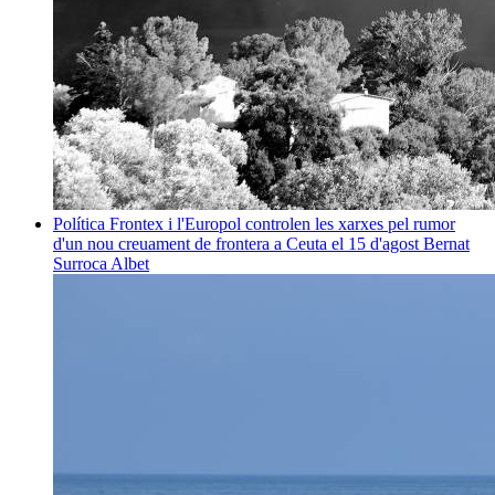
Política
Frontex i l'Europol controlen les xarxes pel rumor
d'un nou creuament de frontera a Ceuta el 15 d'agost
Bernat
Surroca Albet