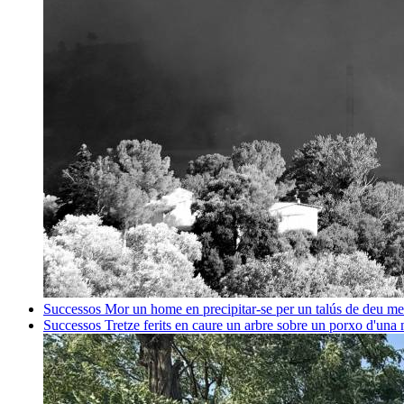
Successos
Mor un home en precipitar-se per un talús de deu me
Successos
Tretze ferits en caure un arbre sobre un porxo d'una