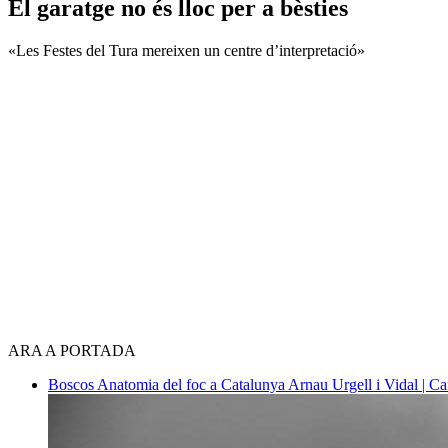
El garatge no és lloc per a bèsties
«Les Festes del Tura mereixen un centre d’interpretació»
ARA A PORTADA
Boscos
Anatomia del foc a Catalunya
Arnau Urgell i Vidal | Ca