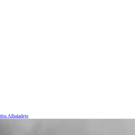
rlos Albaladejo