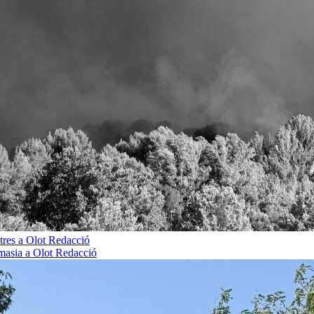
tres a Olot
Redacció
 masia a Olot
Redacció