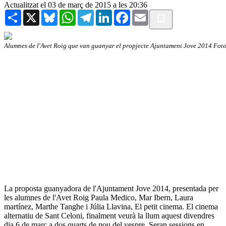
Actualitzat el 03 de març de 2015 a les 20:36
Share
X
Bluesky
WhatsApp
Telegram
LinkedIn
Facebook
Email
Alumnes de l'Avet Roig que van guanyar el propjecte Ajuntament Jove 2014 Foto
La proposta guanyadora de l'Ajuntament Jove 2014, presentada per
les alumnes de l'Avet Roig Paula Medico, Mar Ibern, Laura
martínez, Marthe Tanghe i Júlia Llavina, El petit cinema. El cinema
alternatiu de Sant Celoni, finalment veurà la llum aquest divendres
dia 6 de març a dos quarts de nou del vespre. Seran sessions en