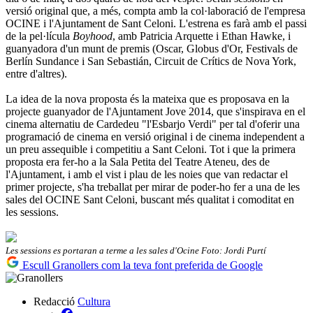
versió original que, a més, compta amb la col·laboració de l'empresa
OCINE i l'Ajuntament de Sant Celoni. L'estrena es farà amb el passi
de la pel·lícula
Boyhood
, amb Patricia Arquette i Ethan Hawke, i
guanyadora d'un munt de premis (Oscar, Globus d'Or, Festivals de
Berlín Sundance i San Sebastián, Circuit de Crítics de Nova York,
entre d'altres).
La idea de la nova proposta és la mateixa que es proposava en la
projecte guanyador de l'Ajuntament Jove 2014, que s'inspirava en el
cinema alternatiu de Cardedeu "l'Esbarjo Verdi" per tal d'oferir una
programació de cinema en versió original i de cinema independent a
un preu assequible i competitiu a Sant Celoni. Tot i que la primera
proposta era fer-ho a la Sala Petita del Teatre Ateneu, des de
l'Ajuntament, i amb el vist i plau de les noies que van redactar el
primer projecte, s'ha treballat per mirar de poder-ho fer a una de les
sales del OCINE Sant Celoni, buscant més qualitat i comoditat en
les sessions.
Les sessions es portaran a terme a les sales d'Ocine Foto: Jordi Purtí
Escull Granollers com la teva font preferida de Google
Redacció
Cultura