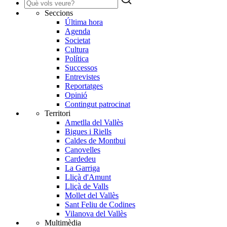
Seccions
Última hora
Agenda
Societat
Cultura
Política
Successos
Entrevistes
Reportatges
Opinió
Contingut patrocinat
Territori
Ametlla del Vallès
Bigues i Riells
Caldes de Montbui
Canovelles
Cardedeu
La Garriga
Lliçà d'Amunt
Lliçà de Valls
Mollet del Vallès
Sant Feliu de Codines
Vilanova del Vallès
Multimèdia