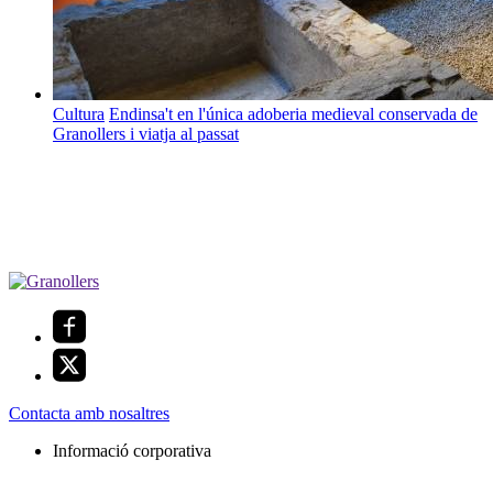
Cultura
Endinsa't en l'única adoberia medieval conservada de
Granollers i viatja al passat
Contacta amb nosaltres
Informació corporativa