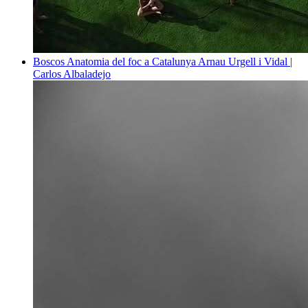
Boscos
Anatomia del foc a Catalunya
Arnau Urgell i Vidal |
Carlos Albaladejo