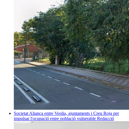
Societat
Aliança entre Veolia, ajuntaments i Creu Roja per
impulsar l'ocupació entre població vulnerable
Redacció