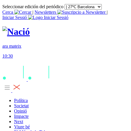
Seleccionar edición del periódico
Cerca
|
Newsletters
|
Iniciar Sessió
ara mateix
10:30
Política
Societat
Opinió
Impacte
Next
Viure bé