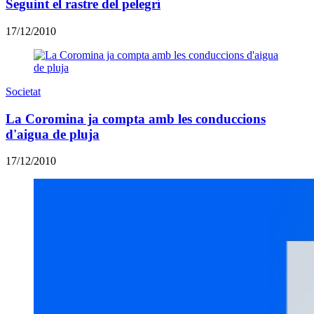
Seguint el rastre del pelegrí
17/12/2010
Societat
La Coromina ja compta amb les conduccions
d'aigua de pluja
17/12/2010