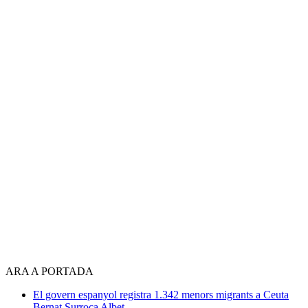
ARA A PORTADA
El govern espanyol registra 1.342 menors migrants a Ceuta
Bernat Surroca Albet