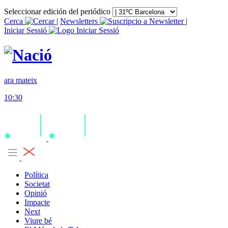
Seleccionar edición del periódico
Cerca
|
Newsletters
|
Iniciar Sessió
ara mateix
10:30
Política
Societat
Opinió
Impacte
Next
Viure bé