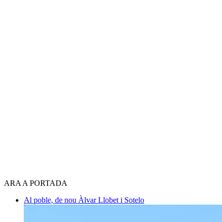
ARA A PORTADA
Al poble, de nou
Àlvar Llobet i Sotelo