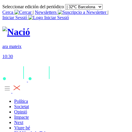
Seleccionar edición del periódico
Cerca
|
Newsletters
|
Iniciar Sessió
ara mateix
10:30
Política
Societat
Opinió
Impacte
Next
Viure bé