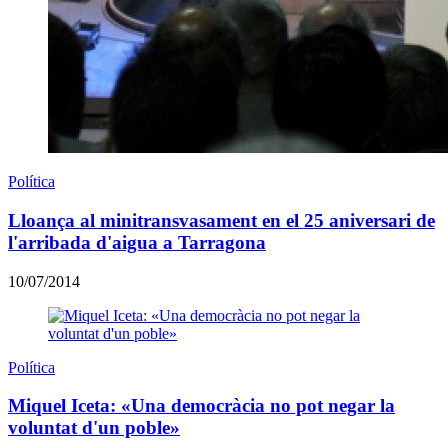
Política
Lloança al minitransvasament en el 25 aniversari de
l'arribada d'aigua a Tarragona
10/07/2014
Política
Miquel Iceta: «Una democràcia no pot negar la
voluntat d'un poble»