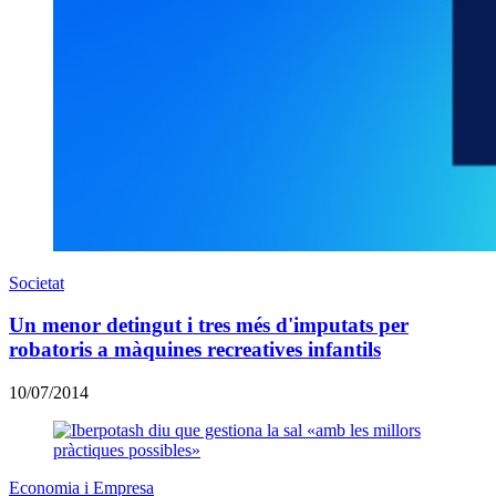
Societat
Un menor detingut i tres més d'imputats per
robatoris a màquines recreatives infantils
10/07/2014
Economia i Empresa