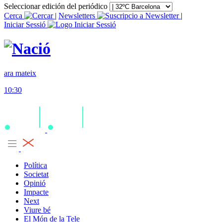
Seleccionar edición del periódico
Cerca
|
Newsletters
|
Iniciar Sessió
ara mateix
10:30
Política
Societat
Opinió
Impacte
Next
Viure bé
El Món de la Tele