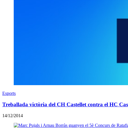
Esports
Treballada victòria del CH Castellet contra el HC Cast
14/12/2014