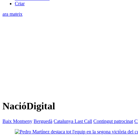
Criar
ara mateix
NacióDigital
Baix Montseny
Berguedà
Catalunya Last Call
Contingut patrocinat
C