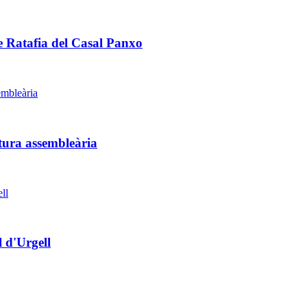
e Ratafia del Casal Panxo
tura assembleària
l d'Urgell