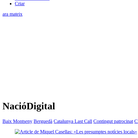
Criar
ara mateix
NacióDigital
Baix Montseny
Berguedà
Catalunya Last Call
Contingut patrocinat
C