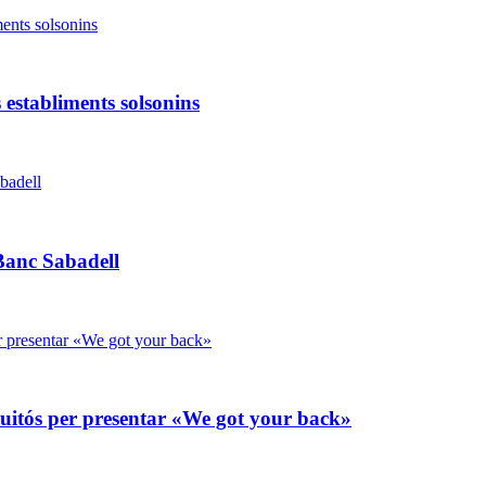
 establiments solsonins
Banc Sabadell
ruitós per presentar «We got your back»