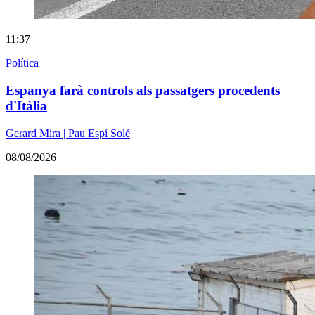
11:37
Política
Espanya farà controls als passatgers procedents
d'Itàlia
Gerard Mira | Pau Espí Solé
08/08/2026