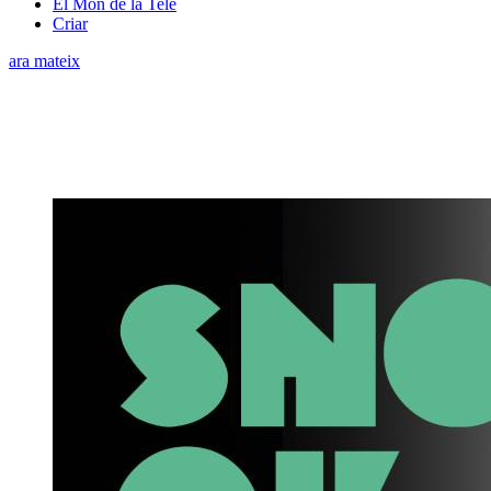
El Món de la Tele
Criar
ara mateix