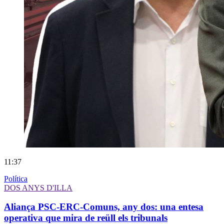
11:37
Política
DOS ANYS D'ILLA
Aliança PSC-ERC-Comuns, any dos: una entesa
operativa que mira de reüll els tribunals