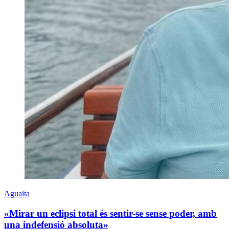
Aguaita
«Mirar un eclipsi total és sentir-se sense poder, amb
una indefensió absoluta»