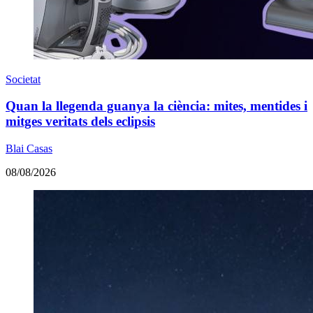
Societat
Quan la llegenda guanya la ciència: mites, mentides i
mitges veritats dels eclipsis
Blai Casas
08/08/2026