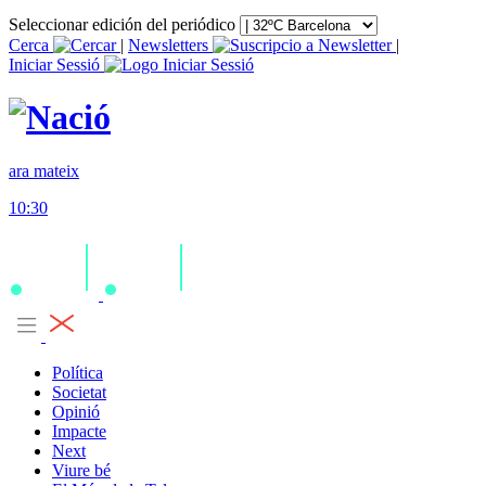
Seleccionar edición del periódico
Cerca
|
Newsletters
|
Iniciar Sessió
ara mateix
10:30
Política
Societat
Opinió
Impacte
Next
Viure bé