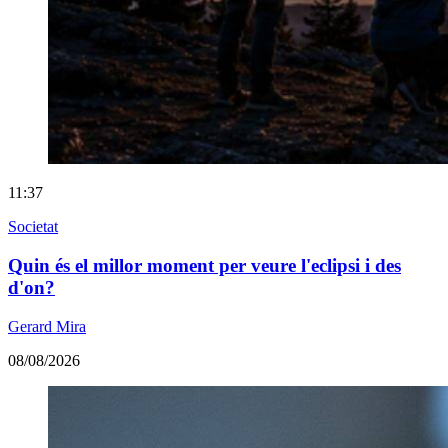
11:37
Societat
Quin és el millor moment per veure l'eclipsi i des
d'on?
Gerard Mira
08/08/2026