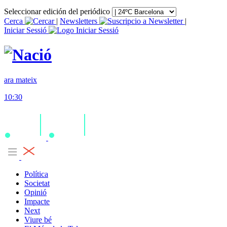
Seleccionar edición del periódico
Cerca
|
Newsletters
|
Iniciar Sessió
ara mateix
10:30
Política
Societat
Opinió
Impacte
Next
Viure bé