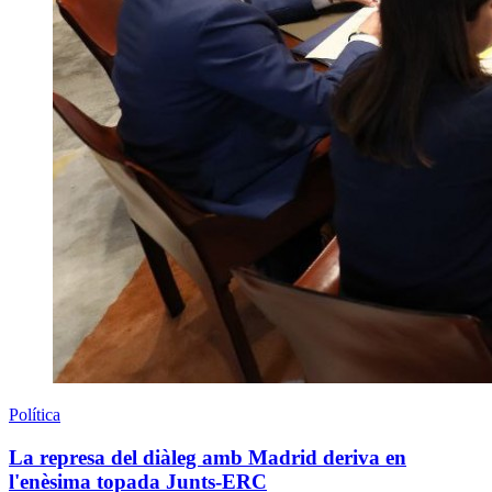
Política
La represa del diàleg amb Madrid deriva en
l'enèsima topada Junts-ERC