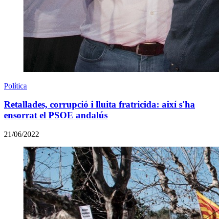
Política
Retallades, corrupció i lluita fratricida: així s'ha
ensorrat el PSOE andalús
21/06/2022