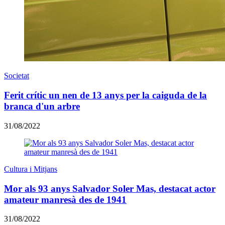
Societat
Ferit crític un nen de 13 anys per la caiguda de la
branca d'un arbre
31/08/2022
Cultura i Mitjans
Mor als 93 anys Salvador Soler Mas, destacat actor
amateur manresà des de 1941
31/08/2022