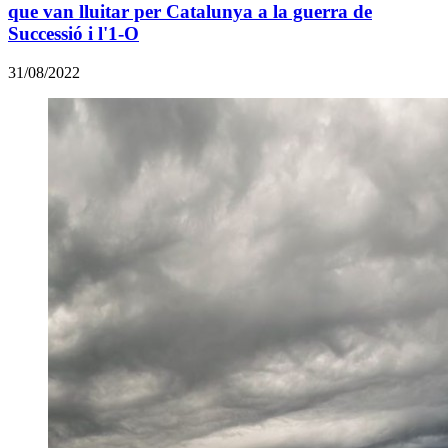
que van lluitar per Catalunya a la guerra de
Successió i l'1-O
31/08/2022