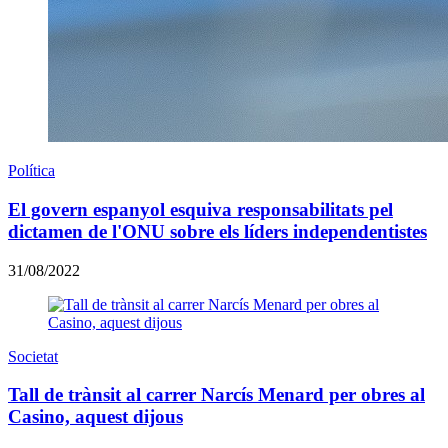
Política
El govern espanyol esquiva responsabilitats pel
dictamen de l'ONU sobre els líders independentistes
31/08/2022
Societat
Tall de trànsit al carrer Narcís Menard per obres al
Casino, aquest dijous