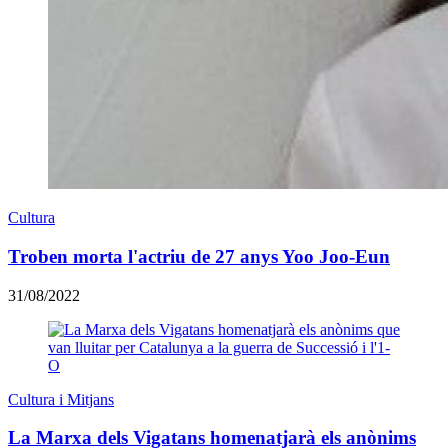
Cultura
Troben morta l'actriu de 27 anys Yoo Joo-Eun
31/08/2022
Cultura i Mitjans
​La Marxa dels Vigatans homenatjarà els anònims