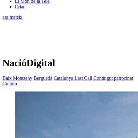
El Món de la Tele
Criar
ara mateix
NacióDigital
Baix Montseny
Berguedà
Catalunya Last Call
Contingut patrocinat
Cultura