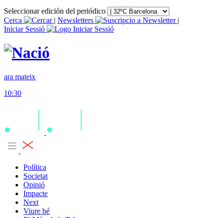
Seleccionar edición del periódico
Cerca
|
Newsletters
|
Iniciar Sessió
ara mateix
10:30
Política
Societat
Opinió
Impacte
Next
Viure bé