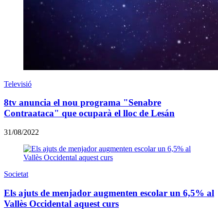
Televisió
8tv anuncia el nou programa "Senabre
Contraataca" que ocuparà el lloc de Lesán
31/08/2022
Societat
Els ajuts de menjador augmenten escolar un 6,5% al
Vallès Occidental aquest curs