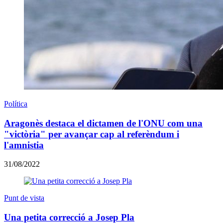
Política
Aragonès destaca el dictamen de l'ONU com una
"victòria" per avançar cap al referèndum i
l'amnistia
31/08/2022
Punt de vista
Una petita correcció a Josep Pla