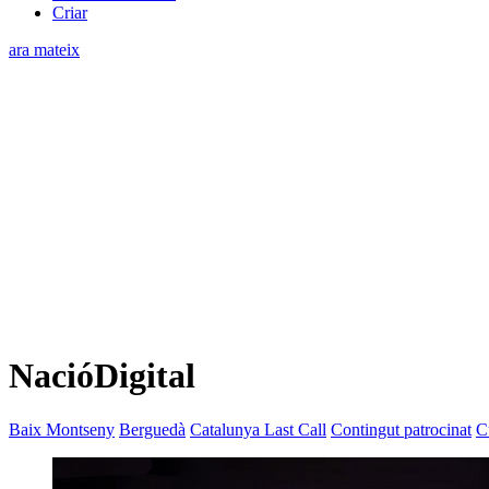
Criar
ara mateix
NacióDigital
Baix Montseny
Berguedà
Catalunya Last Call
Contingut patrocinat
C