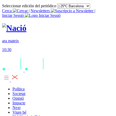
Seleccionar edición del periódico
Cerca
|
Newsletters
|
Iniciar Sessió
ara mateix
10:30
Política
Societat
Opinió
Impacte
Next
Viure bé