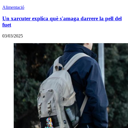
Alimentació
Un xarcuter explica què s'amaga darrere la pell del
fuet
03/03/2025