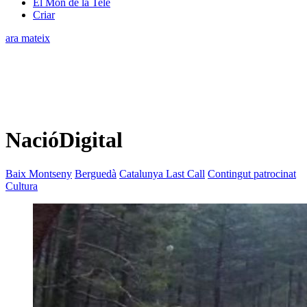
El Món de la Tele
Criar
ara mateix
NacióDigital
Baix Montseny
Berguedà
Catalunya Last Call
Contingut patrocinat
Cultura