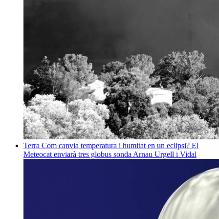
Terra
Com canvia temperatura i humitat en un eclipsi? El
Meteocat enviarà tres globus sonda
Arnau Urgell i Vidal