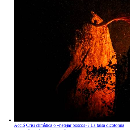
Acció
Crisi climàtica o «netejar boscos»? La falsa dicotomia