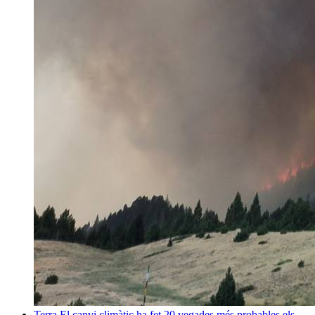
Terra
El canvi climàtic ha fet 20 vegades més probables els