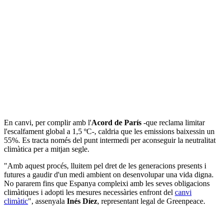
En canvi, per complir amb l'
Acord de París
-que reclama limitar
l'escalfament global a 1,5 ºC-, caldria que les emissions baixessin un
55%. Es tracta només del punt intermedi per aconseguir la neutralitat
climàtica per a mitjan segle.
"Amb aquest procés, lluitem pel dret de les generacions presents i
futures a gaudir d'un medi ambient on desenvolupar una vida digna.
No pararem fins que Espanya compleixi amb les seves obligacions
climàtiques i adopti les mesures necessàries enfront del
canvi
climàtic
", assenyala
Inés Díez
, representant legal de Greenpeace.