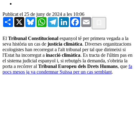
Publicat el 25 de juny de 2024 a les 10:06
Share
X
Bluesky
WhatsApp
Telegram
LinkedIn
Facebook
Email
El
Tribunal Constitucional
espanyol té per primera vegada a la
seva història un cas de
justícia climàtica
. Diverses organitzacions
ecologistes han recorregut a l'alt tribunal per tal que dirimeixi si
l'Estat ha incorregut a
inacció climàtica
. Es tracta de l'últim pas en
el sistema judicial espanyol i, si rebutgés la demanda, s'obriria la
porta a recórrer al
Tribunal Europeu dels Drets Humans
, que
fa
pocs mesos ja va condemnar Suïssa per un cas semblant
.