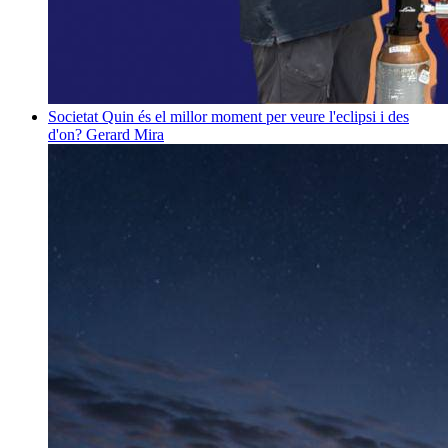
Societat
Quin és el millor moment per veure l'eclipsi i des
d'on?
Gerard Mira