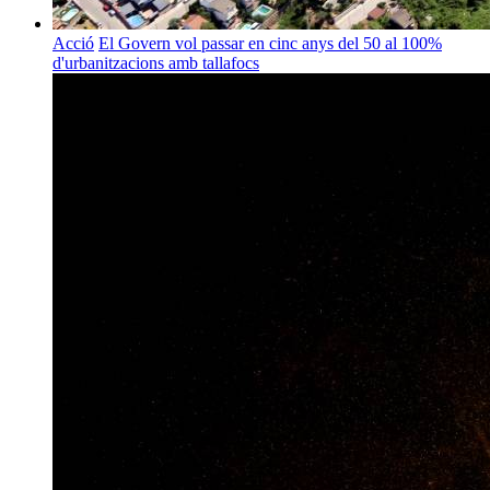
Acció
El Govern vol passar en cinc anys del 50 al 100%
d'urbanitzacions amb tallafocs