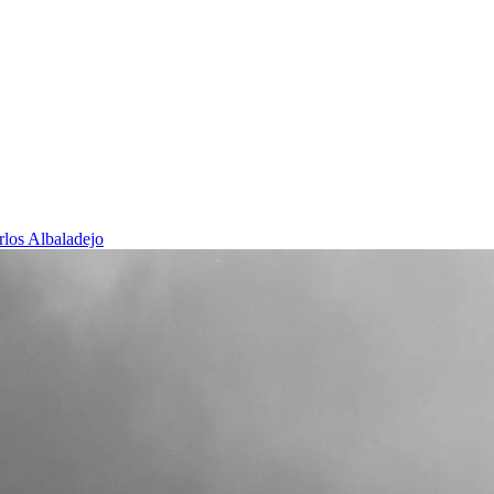
rlos Albaladejo