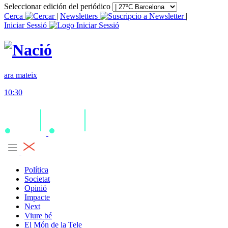
Seleccionar edición del periódico
Cerca
|
Newsletters
|
Iniciar Sessió
ara mateix
10:30
Política
Societat
Opinió
Impacte
Next
Viure bé
El Món de la Tele