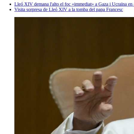
Lleó XIV demana l'alto el foc «immediat» a Gaza i Ucraïna en 
Visita sorpresa de Lleó XIV a la tomba del papa Francesc