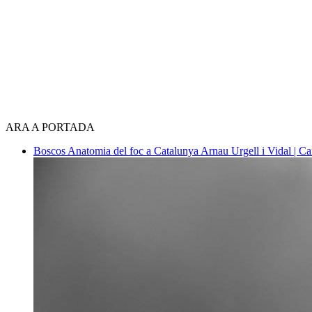
ARA A PORTADA
Boscos
Anatomia del foc a Catalunya
Arnau Urgell i Vidal | Ca