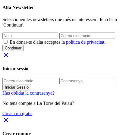
Alta Newsletter
Seleccioneu les newsletters que més us interessen i feu clic a
'Continuar'.
En donar-te d'alta acceptes la
política de privacitat
.
Continuar
close
Iniciar sessió
Iniciar Sessió
Has oblidat la contrasenya?
No tens compte a La Torre del Palau?
Crea'n un gratis
close
Crear compte