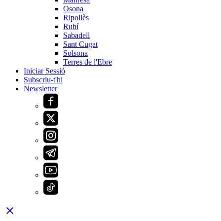
Osona
Ripollès
Rubí
Sabadell
Sant Cugat
Solsona
Terres de l'Ebre
Iniciar Sessió
Subscriu-t'hi
Newsletter
close