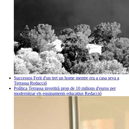
Successos
Ferit d'un tret un home mentre era a casa seva a
Terrassa
Redacció
Política
Terrassa invertirà prop de 10 milions d'euros per
modernitzar els equipaments educatius
Redacció