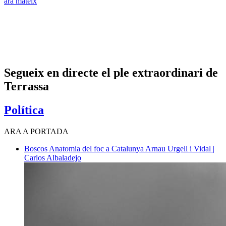
ara mateix
Segueix en directe el ple extraordinari de
Terrassa
Política
ARA A PORTADA
Boscos
Anatomia del foc a Catalunya
Arnau Urgell i Vidal |
Carlos Albaladejo