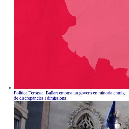
Política
Terrassa: Ballart entoma un govern en minoria enmig
de discrepàncies i dimissions