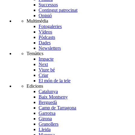
Successos
Contingut patrocinat
Opinió
Multimèdia
Fotogaleries
Vídeos
Pòdcasts
Dades
Newsletters
Temàtics
Impacte
Next
Viure bé
Criar
El món de la tele
Edicions
Catalunya
Baix Montseny
Berguedà
Camp de Tarragona
Garrotxa
Girona
Granollers
Lleida
Manresa