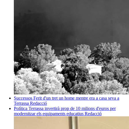
Successos
Ferit d'un tret un home mentre era a casa seva a
Terrassa
Redacció
Política
Terrassa invertirà prop de 10 milions d'euros per
modernitzar els equipaments educatius
Redacció