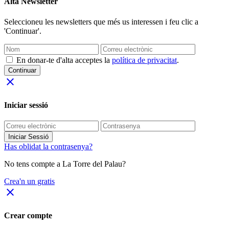
Alta Newsletter
Seleccioneu les newsletters que més us interessen i feu clic a
'Continuar'.
En donar-te d'alta acceptes la
política de privacitat
.
Continuar
close
Iniciar sessió
Iniciar Sessió
Has oblidat la contrasenya?
No tens compte a La Torre del Palau?
Crea'n un gratis
close
Crear compte