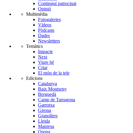
Contingut patrocinat
Opinió
Multimèdia
Fotogaleries
Vídeos
Pòdcasts
Dades
Newsletters
Temàtics
Impacte
Next
Viure bé
Criar
El món de la tele
Edicions
Catalunya
Baix Montseny
Berguedà
Camp de Tarragona
Garrotxa
Girona
Granollers
Lleida
Manresa
Osona