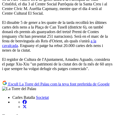
Cristòfol, el dia 3 al Centre Social Parròquia de la Santa Creu i al
Centre Cívic M. Aurèlia Capmany, mentre que el dia 4 serà al
Centre Cultural El Social.
El dissabte 5 de gener a les quatre de la tarda recollirà les últimes
cartes dels nens a la Plaça de Can Tusell (districte 6), on també
donarà els premis als guanyadors del tretzè Premi de Contes
(enguany s'hi han presentat 251 narracions). Serà en el marc de la
festa de benvinguda als Reis d'Orient, als quals s'unirà
a la
cavalcada
. Enguany el patge ha rebut 20.000 cartes dels nens i
nenes de la ciutat.
El regidor de Cultura de l'Ajuntament, Amadeu Aguado, considera
el patge Xiu-Xiu "un patrimoni de la ciutat des de fa més de 60 anys
i que sempre ha volgut defugir els patges comercials".
Escull La Torre del Palau com la teva font preferida de Google
Carles Batalla
Societat