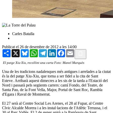
Carles Batalla
Publicat el 26 de desembre de 2012 a les 14:00
Share
X
Bluesky
WhatsApp
Telegram
LinkedIn
Facebook
Email
El patge Xiu-Xiu, recollint una carta Foto: Manel Marquès
Una de les tradicions nadalenques més antigues i arrelades a la ciutat
és la del patge Xiu-Xiu, que torna a ser fidel a la cita de Sant
Esteve. Arribarà aquest dimecres a les sis de la tarda a l'Estació del
Nord i passarà pels següents carrers: camí Fondo, del Teatre, de
Santa Pau, de la Font Vella, Major, Portal de Sant Roc, Rambla
d'Egara i Raval de Montserrat.
El 27 serà al Centre Social Les Arenes, el 28 al Fupar, al Centre
Cívic Alcalde Morera i a les instal·lacions de l'Atlètic Terrassa, i el
30 al Parc Vallès. El 2 de gener anirà a la Parròquia de Sant