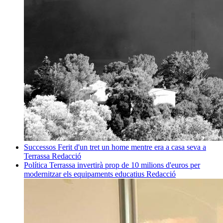
Successos
Ferit d'un tret un home mentre era a casa seva a
Terrassa
Redacció
Política
Terrassa invertirà prop de 10 milions d'euros per
modernitzar els equipaments educatius
Redacció