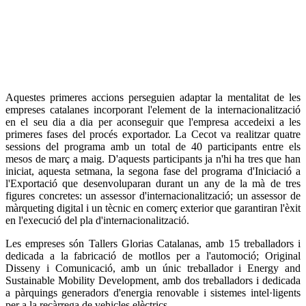
Aquestes primeres accions perseguien adaptar la mentalitat de les
empreses catalanes incorporant l'element de la internacionalització
en el seu dia a dia per aconseguir que l'empresa accedeixi a les
primeres fases del procés exportador. La Cecot va realitzar quatre
sessions del programa amb un total de 40 participants entre els
mesos de març a maig. D'aquests participants ja n'hi ha tres que han
iniciat, aquesta setmana, la segona fase del programa d'Iniciació a
l'Exportació que desenvoluparan durant un any de la mà de tres
figures concretes: un assessor d'internacionalització; un assessor de
màrqueting digital i un tècnic en comerç exterior que garantiran l'èxit
en l'execució del pla d'internacionalització.
Les empreses són Tallers Glorias Catalanas, amb 15 treballadors i
dedicada a la fabricació de motllos per a l'automoció; Original
Disseny i Comunicació, amb un únic treballador i Energy and
Sustainable Mobility Development, amb dos treballadors i dedicada
a pàrquings generadors d'energia renovable i sistemes intel·ligents
per a la recàrrega de vehicles elèctrics.