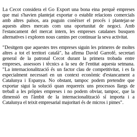
La Cecot considera el Go Export una bona eina perquè empreses
que mai s'havien plantejat exportar o establir relacions comercials
amb altres països, ara puguin conèixer el procés i plantejar-se
aquests altres mercats com una oportunitat de negoci. Amb
l'estancament del mercat intern, les empreses catalanes busquen
alternatives i exploren nous camins per continuar la seva activitat.
"Desitgem que aquestes tres empreses siguin les primeres de moltes
altres a tot el territori català", ha afirma David Garrofé, secretari
general de la patronal Cecot durant la primera trobada entre
empreses, assessors i tècnics a la seu de l'entitat aquesta setmana.
"La internacionalització és un factor clau de competitivitat, i es fa
especialment necessari en un context econòmic d'estancament a
Catalunya i Espanya. No obstant, tampoc podem pretendre que
exportar sigui la solució quan requereix uns processos llargs de
treball a les pròpies empreses i no podem obviar, tampoc, que la
dimensió en l'àmbit de la internacionalització sí importa i a
Catalunya el teixit empresarial majoritari és de micros i pimes".