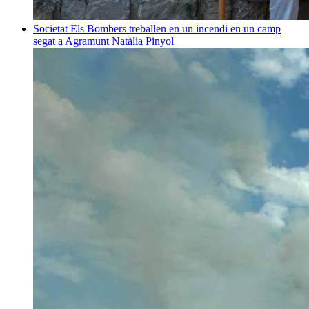
Societat
Els Bombers treballen en un incendi en un camp
segat a Agramunt
Natàlia Pinyol