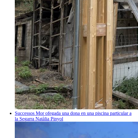
Successos
Mor ofegada una dona en una piscina particular a
la Segarra
Natàlia Pinyol