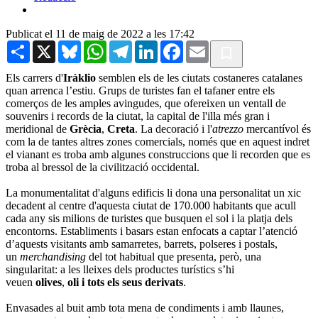
Publicat el 11 de maig de 2022 a les 17:42
Share
X
Bluesky
WhatsApp
Telegram
LinkedIn
Facebook
Email
Els carrers d'
Iràklio
semblen els de les ciutats costaneres catalanes
quan arrenca l’estiu. Grups de turistes fan el tafaner entre els
comerços de les amples avingudes, que ofereixen un ventall de
souvenirs i records de la ciutat, la capital de l'illa més gran i
meridional de
Grècia
,
Creta
. La decoració i l'
atrezzo
mercantívol és
com la de tantes altres zones comercials, només que en aquest indret
el vianant es troba amb algunes construccions que li recorden que es
troba al bressol de la civilització occidental.
La monumentalitat d'alguns edificis li dona una personalitat un xic
decadent al centre d'aquesta ciutat de 170.000 habitants que acull
cada any sis milions de turistes que busquen el sol i la platja dels
encontorns. Establiments i basars estan enfocats a captar l’atenció
d’aquests visitants amb samarretes, barrets, polseres i postals,
un
merchandising
del tot habitual que presenta, però, una
singularitat: a les lleixes dels productes turístics s’hi
veuen
olives
,
oli
i tots els seus derivats
.
Envasades al buit amb tota mena de condiments i amb llaunes,