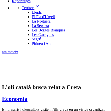
Reportatges
expand_more
Territori
Lleida
El Pla d'Urgell
La Noguera
La Segarra
Les Borges Blanques
Les Garrigues
Segrià
Pirineu i Aran
ara mateix
L'oli català busca relat a Creta
Economia
Empresaris i oleocultors visiten l’illa grega en un viatge organitzat