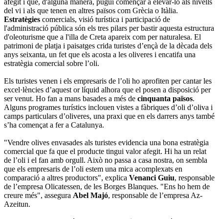
afegit i que, d'alguna manera, pugui començar a elevar-lo als nivells
del vi i als que tenen en altres països com Grècia o Itàlia.
Estratègies
comercials, visió turística i participació de
l'administració pública són els tres pilars per bastir aquesta estructura
d'oleoturisme que a l'illa de Creta apareix com per naturalesa. El
patrimoni de platja i paisatges crida turistes d’ençà de la dècada dels
anys seixanta, un fet que els acosta a les oliveres i encatifa una
estratègia comercial sobre l’oli.
Els turistes venen i els empresaris de l’oli ho aprofiten per cantar les
excel·lències d’aquest or líquid alhora que el posen a disposició per
ser venut. Ho fan a mans basades a més de
cinquanta països
.
Alguns programes turístics inclouen vistes a fàbriques d’oli d’oliva i
camps particulars d’oliveres, una praxi que en els darrers anys també
s’ha començat a fer a Catalunya.
"Vendre olives envasades als turistes evidencia una bona estratègia
comercial que fa que el producte tingui valor afegit. Hi ha un relat
de l’oli i el fan amb orgull. Això no passa a casa nostra, on sembla
que els empresaris de l’oli estem una mica acomplexats en
comparació a altres productors", explica
Venanci Guiu
, responsable
de l’empresa Olicatessen, de les Borges Blanques. "Ens ho hem de
creure més", assegura
Abel Majó
, responsable de l’empresa Az-
Azeitun.