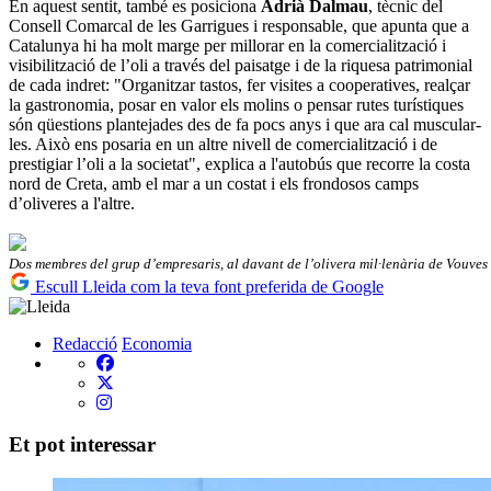
En aquest sentit, també es posiciona
Adrià Dalmau
, tècnic del
Consell Comarcal de les Garrigues i responsable, que apunta que a
Catalunya hi ha molt marge per millorar en la comercialització i
visibilització de l’oli a través del paisatge i de la riquesa patrimonial
de cada indret: "Organitzar tastos, fer visites a cooperatives, realçar
la gastronomia, posar en valor els molins o pensar rutes turístiques
són qüestions plantejades des de fa pocs anys i que ara cal muscular-
les. Això ens posaria en un altre nivell de comercialització i de
prestigiar l’oli a la societat", explica a l'autobús que recorre la costa
nord de Creta, amb el mar a un costat i els frondosos camps
d’oliveres a l'altre.
Dos membres del grup d’empresaris, al davant de l’olivera mil·lenària de Vouves
Escull Lleida com la teva font preferida de Google
Redacció
Economia
Et pot interessar