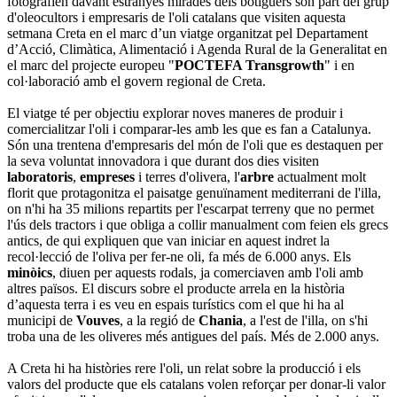
fotografien davant estranyes mirades dels botiguers són part del grup
d'oleocultors i empresaris de l'oli catalans que visiten aquesta
setmana Creta en el marc d’un viatge organitzat pel Departament
d’Acció, Climàtica, Alimentació i Agenda Rural de la Generalitat en
el marc del projecte europeu "
POCTEFA Transgrowth
" i en
col·laboració amb el govern regional de Creta.
El viatge té per objectiu explorar noves maneres de produir i
comercialitzar l'oli i comparar-les amb les que es fan a Catalunya.
Són una trentena d'empresaris del món de l'oli que es destaquen per
la seva voluntat innovadora i que durant dos dies visiten
laboratoris
,
empreses
i terres d'olivera, l'
arbre
actualment molt
florit que protagonitza el paisatge genuïnament mediterrani de l'illa,
on n'hi ha 35 milions repartits per l'escarpat terreny que no permet
l'ús dels tractors i que obliga a collir manualment com feien els grecs
antics, de qui expliquen que van iniciar en aquest indret la
recol·lecció de l'oliva per fer-ne oli, fa més de 6.000 anys. Els
minòics
, diuen per aquests rodals, ja comerciaven amb l'oli amb
altres països. El discurs sobre el producte arrela en la història
d’aquesta terra i es veu en espais turístics com el que hi ha al
municipi de
Vouves
, a la regió de
Chania
, a l'est de l'illa, on s'hi
troba una de les oliveres més antigues del país. Més de 2.000 anys.
A Creta hi ha històries rere l'oli, un relat sobre la producció i els
valors del producte que els catalans volen reforçar per donar-li valor