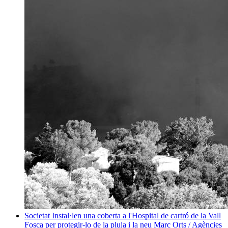
Societat
Instal·len una coberta a l'Hospital de cartró de la Vall
Fosca per protegir-lo de la pluja i la neu
Marc Orts / Agències