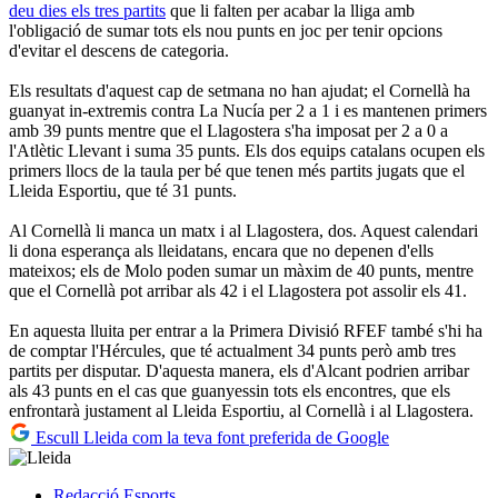
deu dies els tres partits
que li falten per acabar la lliga amb
l'obligació de sumar tots els nou punts en joc per tenir opcions
d'evitar el descens de categoria.
Els resultats d'aquest cap de setmana no han ajudat; el Cornellà ha
guanyat in-extremis contra La Nucía per 2 a 1 i es mantenen primers
amb 39 punts mentre que el Llagostera s'ha imposat per 2 a 0 a
l'Atlètic Llevant i suma 35 punts. Els dos equips catalans ocupen els
primers llocs de la taula per bé que tenen més partits jugats que el
Lleida Esportiu, que té 31 punts.
Al Cornellà li manca un matx i al Llagostera, dos. Aquest calendari
li dona esperança als lleidatans, encara que no depenen d'ells
mateixos; els de Molo poden sumar un màxim de 40 punts, mentre
que el Cornellà pot arribar als 42 i el Llagostera pot assolir els 41.
En aquesta lluita per entrar a la Primera Divisió RFEF també s'hi ha
de comptar l'Hércules, que té actualment 34 punts però amb tres
partits per disputar. D'aquesta manera, els d'Alcant podrien arribar
als 43 punts en el cas que guanyessin tots els encontres, que els
enfrontarà justament al Lleida Esportiu, al Cornellà i al Llagostera.
Escull Lleida com la teva font preferida de Google
Redacció
Esports