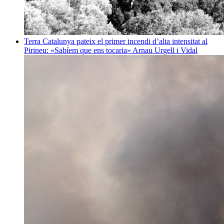
Terra
Catalunya pateix el primer incendi d’alta intensitat al
Pirineu: «Sabíem que ens tocaria»
Arnau Urgell i Vidal