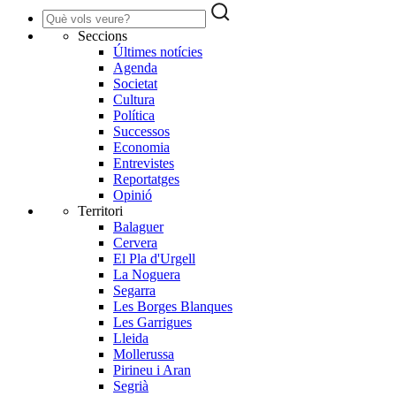
Seccions
Últimes notícies
Agenda
Societat
Cultura
Política
Successos
Economia
Entrevistes
Reportatges
Opinió
Territori
Balaguer
Cervera
El Pla d'Urgell
La Noguera
Segarra
Les Borges Blanques
Les Garrigues
Lleida
Mollerussa
Pirineu i Aran
Segrià