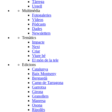
Tàrrega
Urgell
Multimèdia
Fotogaleries
Vídeos
Pòdcasts
Dades
Newsletters
Temàtics
Impacte
Next
Criar
Viure bé
El món de la tele
Edicions
Catalunya
Baix Montseny
Berguedà
Camp de Tarragona
Garrotxa
Girona
Granollers
Manresa
Osona
Ripollès