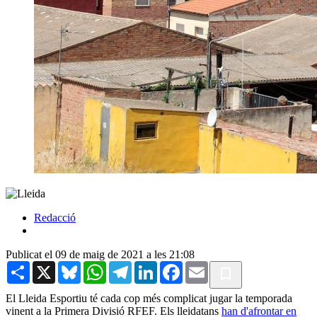
Redacció
Publicat el 09 de maig de 2021 a les 21:08
Share
X
Bluesky
WhatsApp
Telegram
LinkedIn
Facebook
Email
El Lleida Esportiu té cada cop més complicat jugar la temporada
vinent a la Primera Divisió RFEF. Els lleidatans
han d'afrontar en