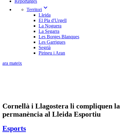
Reportatges
expand_more
Territori
Lleida
El Pla d'Urgell
La Noguera
La Segarra
Les Borges Blanques
Les Garrigues
Segrià
Pirineu i Aran
ara mateix
Cornellà i Llagostera li compliquen la
permanència al Lleida Esportiu
Esports