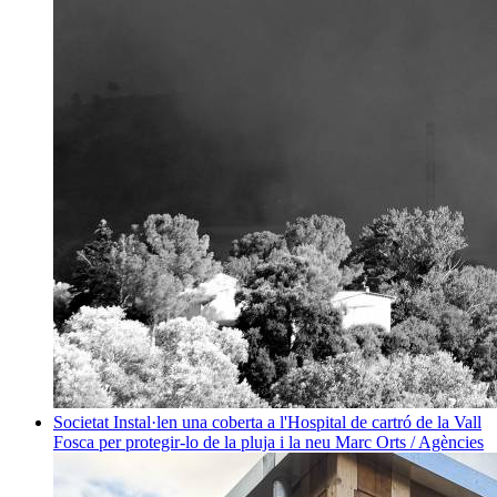
Societat
Instal·len una coberta a l'Hospital de cartró de la Vall
Fosca per protegir-lo de la pluja i la neu
Marc Orts / Agències