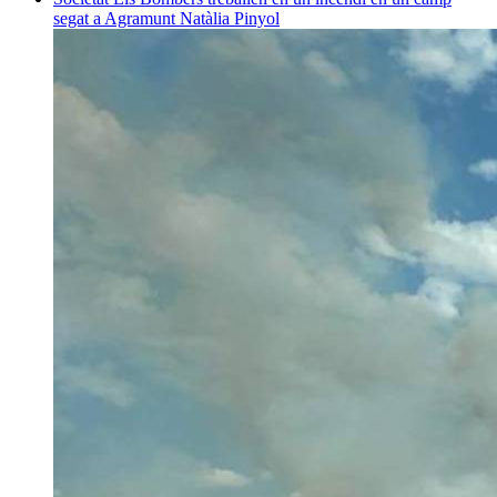
segat a Agramunt
Natàlia Pinyol