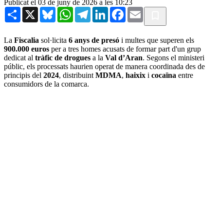
Publicat el 03 de juny de 2026 a les 10:23
Share
X
Bluesky
WhatsApp
Telegram
LinkedIn
Facebook
Email
La
Fiscalia
sol·licita
6 anys de presó
i multes que superen els
900.000 euros
per a tres homes acusats de formar part d'un grup
dedicat al
tràfic de drogues
a la
Val d’Aran
. Segons el ministeri
públic, els processats haurien operat de manera coordinada des de
principis del
2024
, distribuint
MDMA
,
haixix
i
cocaïna
entre
consumidors de la comarca.