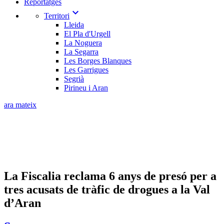
Reportatges
expand_more
Territori
Lleida
El Pla d'Urgell
La Noguera
La Segarra
Les Borges Blanques
Les Garrigues
Segrià
Pirineu i Aran
ara mateix
La Fiscalia reclama 6 anys de presó per a
tres acusats de tràfic de drogues a la Val
d’Aran