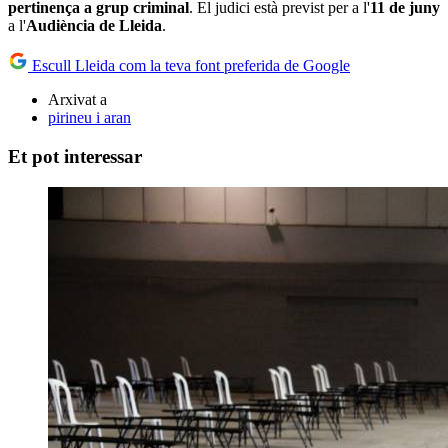
pertinença a grup criminal
. El judici està previst per a l'
11 de juny
a l'
Audiència
de Lleida
.
Escull Lleida com la teva font preferida de Google
Arxivat a
pirineu i aran
Et pot interessar