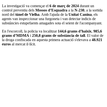
La investigació va començar el
6 de març de 2024
durant un
control preventiu dels
Mossos d’Esquadra
a la
N-230
, a la sortida
nord del
túnel de Vielha
. Amb l'ajuda de la
Unitat Canina
, els
agents van inspeccionar una furgoneta i van detectar indicis de
substàncies estupefaents amagades sota el seient de l'acompanyant.
En l'escorcoll, la policia va localitzar
144,6 grams d’haixix
,
985,6
grams d’MDMA
i
250,8 grams de substància de tall
. El valor de
la droga confiscada en aquesta primera actuació s'elevava a
48.921
euros
al mercat il·lícit.