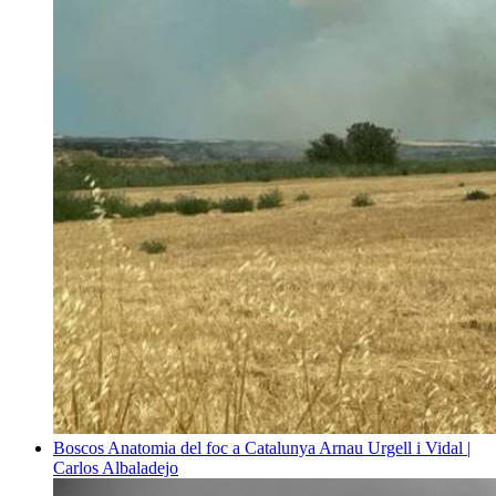
Boscos
Anatomia del foc a Catalunya
Arnau Urgell i Vidal |
Carlos Albaladejo