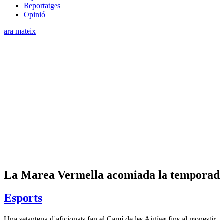
Reportatges
Opinió
ara mateix
La Marea Vermella acomiada la temporad
Esports
Una setantena d’aficionats fan el Camí de les Aigües fins al monestir