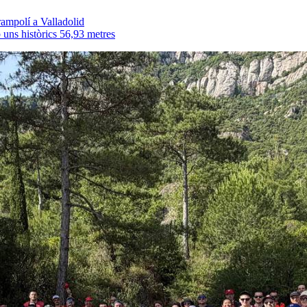
rampolí a Valladolid
uns històrics 56,93 metres