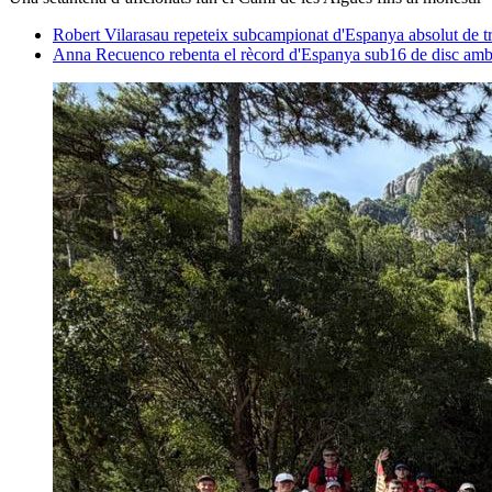
Robert Vilarasau repeteix subcampionat d'Espanya absolut de t
Anna Recuenco rebenta el rècord d'Espanya sub16 de disc amb 