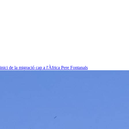
nici de la migració cap a l'Àfrica
Pere Fontanals