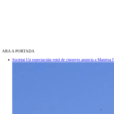
ARA A PORTADA
Societat
Un espectacular estol de cigonyes anuncia a Manresa l'i