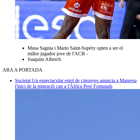
Musa Sagnia i Mario Saint-Supéry opten a ser el
millor jugador jove de l'ACB -
Joaquim Alberch
ARA A PORTADA
Societat
Un espectacular estol de cigonyes anuncia a Manresa
l'inici de la migració cap a l'Àfrica
Pere Fontanals