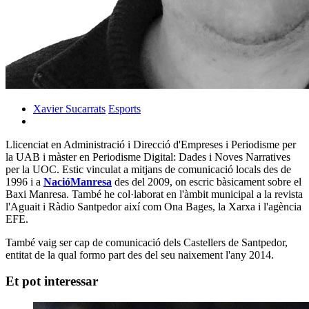
Xavier Sucarrats
Esports
Llicenciat en Administració i Direcció d'Empreses i Periodisme per
la UAB i màster en Periodisme Digital: Dades i Noves Narratives
per la UOC. Estic vinculat a mitjans de comunicació locals des de
1996 i a
NacióManresa
des del 2009, on escric bàsicament sobre el
Baxi Manresa. També he col·laborat en l'àmbit municipal a la revista
l'Aguait i Ràdio Santpedor així com Ona Bages, la Xarxa i l'agència
EFE.
També vaig ser cap de comunicació dels Castellers de Santpedor,
entitat de la qual formo part des del seu naixement l'any 2014.
Et pot interessar