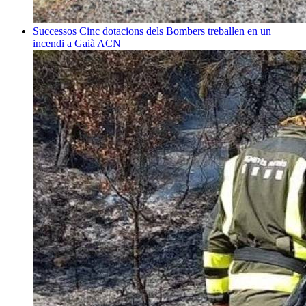
Successos
Cinc dotacions dels Bombers treballen en un
incendi a Gaià
ACN