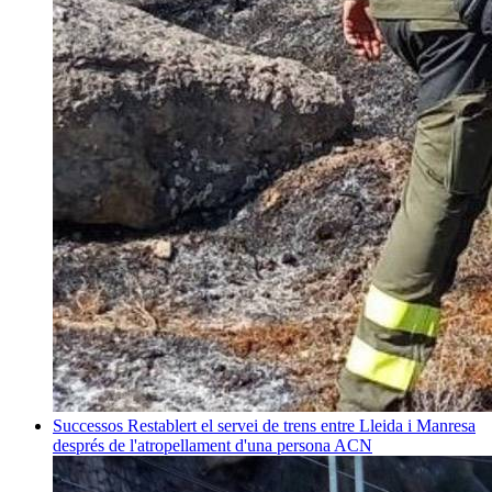
Successos
Restablert el servei de trens entre Lleida i Manresa
després de l'atropellament d'una persona
ACN