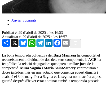
Xavier Sucarrats
Publicat el 29 d’abril de 2025 a les 16:53
Actualitzat el 29 d’abril de 2025 a les 16:57
Share
X
Bluesky
WhatsApp
Telegram
LinkedIn
Facebook
Email
La bona temporada col·lectiva del
Baxi Manresa
ha comportat el
reconeixement individual de dos dels seus components. L'
ACB
ha
fet pública la relació de jugadors que opten a
millor jove
de la
competició.
Musa Sagnia
i
Mario Saint-Supéry
s'enfrontaran a
dotze jugadors més en una votació que comença aquest dimarts i
acabarà el 3 de maig. Per a Sagnia és la segona nominació a aquest
guardó després d'haver estat nominat també la temporada passada.