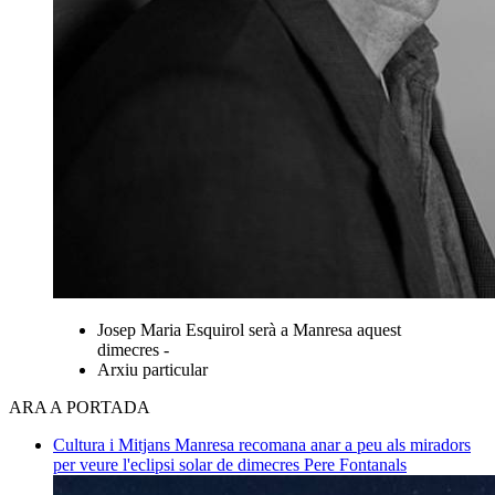
Josep Maria Esquirol serà a Manresa aquest
dimecres -
Arxiu particular
ARA A PORTADA
Cultura i Mitjans
Manresa recomana anar a peu als miradors
per veure l'eclipsi solar de dimecres
Pere Fontanals