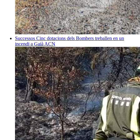
Successos
Cinc dotacions dels Bombers treballen en un
incendi a Gaià
ACN