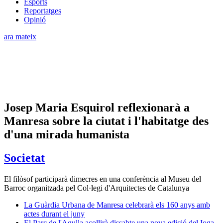
Esports
Reportatges
Opinió
ara mateix
Josep Maria Esquirol reflexionarà a
Manresa sobre la ciutat i l'habitatge des
d'una mirada humanista
Societat
El filòsof participarà dimecres en una conferència al Museu del
Barroc organitzada pel Col·legi d'Arquitectes de Catalunya
La Guàrdia Urbana de Manresa celebrarà els 160 anys amb
actes durant el juny
El Parc de l'Agulla acollirà dissabte una nova edició del Ioga