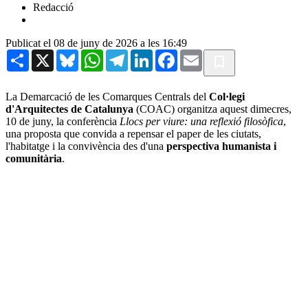
Redacció
Publicat el 08 de juny de 2026 a les 16:49
Share
X
Bluesky
WhatsApp
Telegram
LinkedIn
Facebook
Email
La Demarcació de les Comarques Centrals del
Col·legi
d'Arquitectes de Catalunya
(COAC) organitza aquest dimecres,
10 de juny, la conferència
Llocs per viure: una reflexió filosòfica
,
una proposta que convida a repensar el paper de les ciutats,
l'habitatge i la convivència des d'una
perspectiva humanista i
comunitària
.