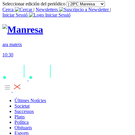
Seleccionar edición del periódico
Cerca
|
Newsletters
|
Iniciar Sessió
ara mateix
10:30
Últimes Notícies
Societat
Successos
Plans
Política
Obituaris
Esports