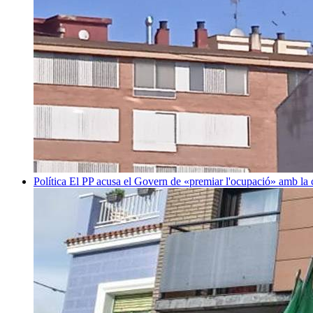
Política
El PP acusa el Govern de «premiar l'ocupació» amb la