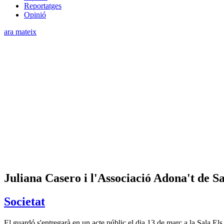
Reportatges
Opinió
ara mateix
Juliana Casero i l'Associació Adona't de 
Societat
El guardó s'entregarà en un acte públic el dia 13 de març a la Sala El