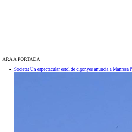
ARA A PORTADA
Societat
Un espectacular estol de cigonyes anuncia a Manresa l'i