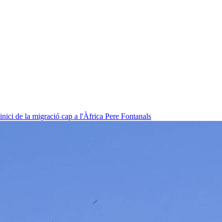
nici de la migració cap a l'Àfrica
Pere Fontanals