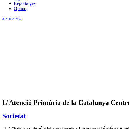
Reportatges
Opinió
ara mateix
L'Atenció Primària de la Catalunya Centr
Societat
El 25% de la població adulta es considera fumadora o bé està exposad