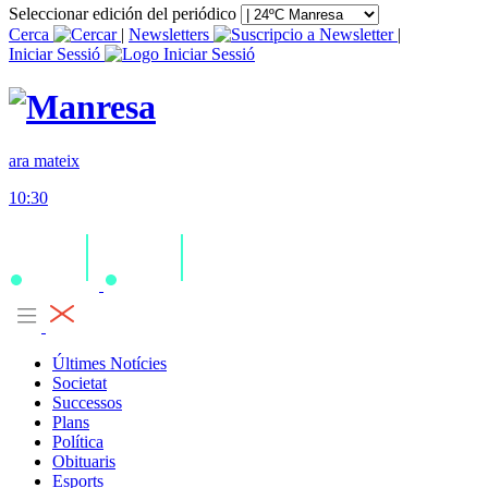
Seleccionar edición del periódico
Cerca
|
Newsletters
|
Iniciar Sessió
ara mateix
10:30
Últimes Notícies
Societat
Successos
Plans
Política
Obituaris
Esports