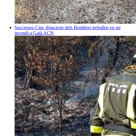
Successos
Cinc dotacions dels Bombers treballen en un
incendi a Gaià
ACN