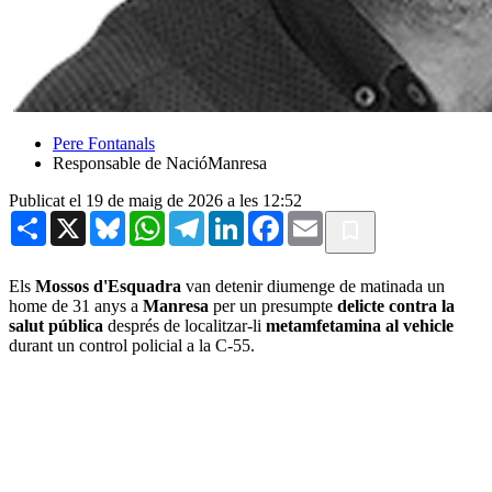
Pere Fontanals
Responsable de NacióManresa
Publicat el 19 de maig de 2026 a les 12:52
Share
X
Bluesky
WhatsApp
Telegram
LinkedIn
Facebook
Email
Els
Mossos d'Esquadra
van detenir diumenge de matinada un
home de 31 anys a
Manresa
per un presumpte
delicte contra la
salut pública
després de localitzar-li
metamfetamina al vehicle
durant un control policial a la C-55.