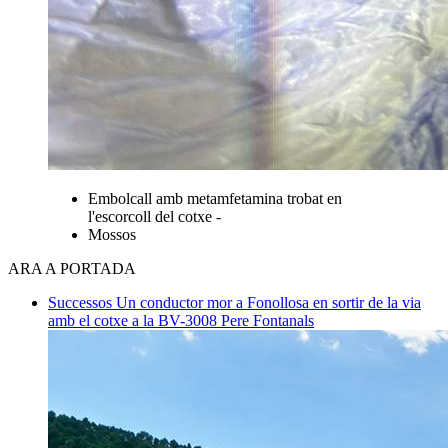
Embolcall amb metamfetamina trobat en
l'escorcoll del cotxe -
Mossos
ARA A PORTADA
Successos
Un conductor mor a Fonollosa en sortir de la via
amb el cotxe a la BV-3008
Pere Fontanals