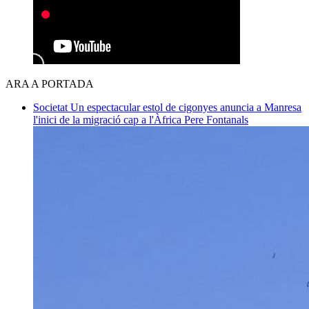
ARA A PORTADA
Societat
Un espectacular estol de cigonyes anuncia a Manresa
l'inici de la migració cap a l'Àfrica
Pere Fontanals