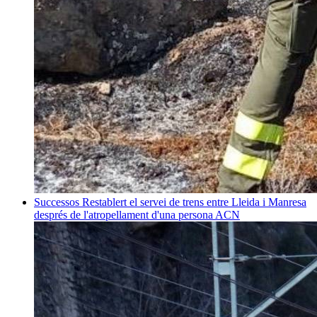
Successos
Restablert el servei de trens entre Lleida i Manresa
després de l'atropellament d'una persona
ACN