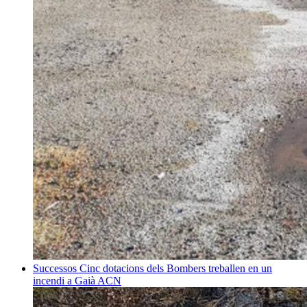
Successos
Cinc dotacions dels Bombers treballen en un
incendi a Gaià
ACN