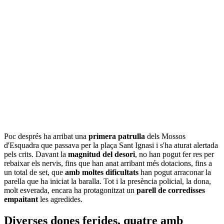
Poc després ha arribat una
primera patrulla
dels Mossos
d'Esquadra que passava per la plaça Sant Ignasi i s'ha aturat alertada
pels crits. Davant la
magnitud del desori
, no han pogut fer res per
rebaixar els nervis, fins que han anat arribant més dotacions, fins a
un total de set, que
amb moltes dificultats
han pogut arraconar la
parella que ha iniciat la baralla. Tot i la presència policial, la dona,
molt esverada, encara ha protagonitzat un
parell de corredisses
empaitant
les agredides.
Diverses dones ferides, quatre amb