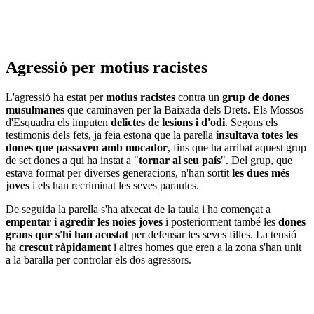
Agressió per motius racistes
L'agressió ha estat per
motius racistes
contra un
grup de dones
musulmanes
que caminaven per la Baixada dels Drets. Els Mossos
d'Esquadra els imputen
delictes de lesions i d'odi
. Segons els
testimonis dels fets, ja feia estona que la parella
insultava totes les
dones que passaven amb mocador
, fins que ha arribat aquest grup
de set dones a qui ha instat a "
tornar al seu país
". Del grup, que
estava format per diverses generacions, n'han sortit
les dues més
joves
i els han recriminat les seves paraules.
De seguida la parella s'ha aixecat de la taula i ha començat a
empentar i agredir les noies joves
i posteriorment també les
dones
grans que s'hi han acostat
per defensar les seves filles. La tensió
ha
crescut ràpidament
i altres homes que eren a la zona s'han unit
a la baralla per controlar els dos agressors.