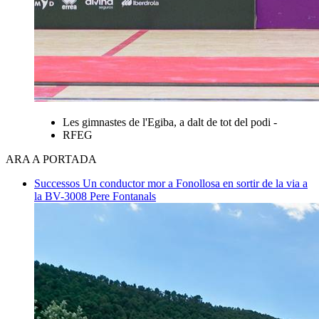
Les gimnastes de l'Egiba, a dalt de tot del podi -
RFEG
ARA A PORTADA
Successos
Un conductor mor a Fonollosa en sortir de la via a
la BV-3008
Pere Fontanals