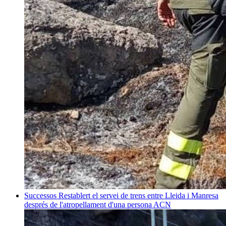
Successos
Restablert el servei de trens entre Lleida i Manresa
després de l'atropellament d'una persona
ACN