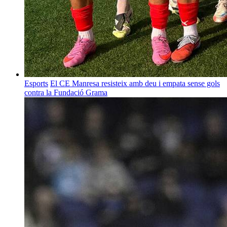
Esports
El CE Manresa resisteix amb deu i empata sense gols
contra la Fundació Grama