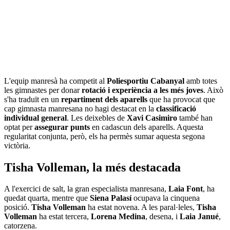
L'equip manresà ha competit al
Poliesportiu Cabanyal
amb totes
les gimnastes per donar
rotació i experiència a les més joves
. Això
s'ha traduït en un
repartiment dels aparells
que ha provocat que
cap gimnasta manresana no hagi destacat en la
classificació
individual general
. Les deixebles de
Xavi Casimiro
també han
optat per
assegurar punts
en cadascun dels aparells. Aquesta
regularitat conjunta, però, els ha permès sumar aquesta segona
victòria.
Tisha Volleman, la més destacada
A l'exercici de salt, la gran especialista manresana,
Laia Font
, ha
quedat quarta, mentre que
Siena Palasí
ocupava la cinquena
posició.
Tisha Volleman
ha estat novena. A les paral·leles,
Tisha
Volleman
ha estat tercera,
Lorena Medina
, desena, i
Laia Janué
,
catorzena.