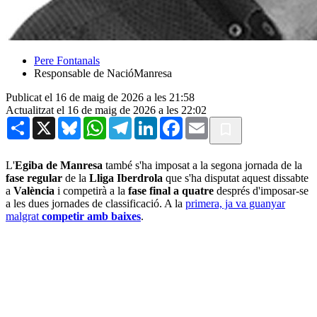
Pere Fontanals
Responsable de NacióManresa
Publicat el 16 de maig de 2026 a les 21:58
Actualitzat el 16 de maig de 2026 a les 22:02
Share
X
Bluesky
WhatsApp
Telegram
LinkedIn
Facebook
Email
L'
Egiba
de Manresa
també s'ha imposat a la segona jornada de la
fase regular
de la
Lliga Iberdrola
que s'ha disputat aquest dissabte
a
València
i competirà a la
fase final a quatre
després d'imposar-se
a les dues jornades de classificació. A la
primera, ja va guanyar
malgrat
competir amb baixes
.