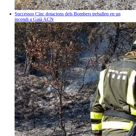
Successos
Cinc dotacions dels Bombers treballen en un
incendi a Gaià
ACN