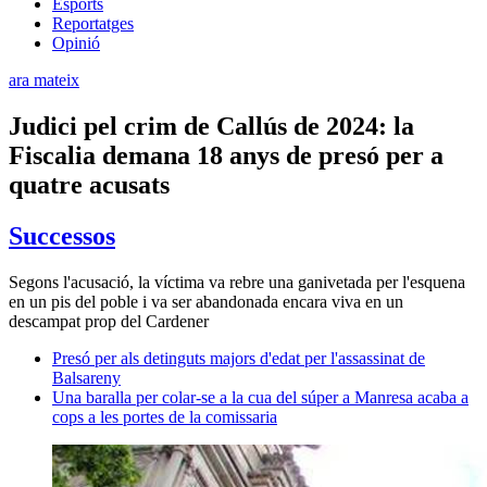
Esports
Reportatges
Opinió
ara mateix
Judici pel crim de Callús de 2024: la
Fiscalia demana 18 anys de presó per a
quatre acusats
Successos
Segons l'acusació, la víctima va rebre una ganivetada per l'esquena
en un pis del poble i va ser abandonada encara viva en un
descampat prop del Cardener
Presó per als detinguts majors d'edat per l'assassinat de
Balsareny
Una baralla per colar-se a la cua del súper a Manresa acaba a
cops a les portes de la comissaria