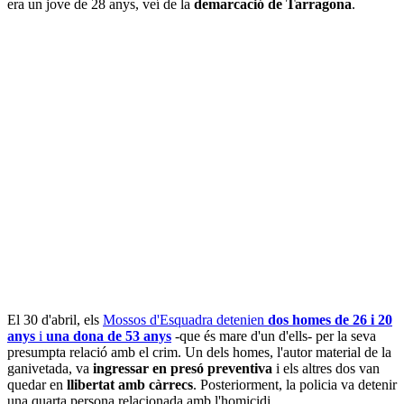
era un jove de 28 anys, veí de la
demarcació de Tarragona
.
El 30 d'abril, els
Mossos d'Esquadra detenien
dos homes de 26 i 20
anys
i
una dona de 53 anys
-que és mare d'un d'ells- per la seva
presumpta relació amb el crim. Un dels homes, l'autor material de la
ganivetada, va
ingressar en presó preventiva
i els altres dos van
quedar en
llibertat amb càrrecs
. Posteriorment, la policia va detenir
una quarta persona relacionada amb l'homicidi.