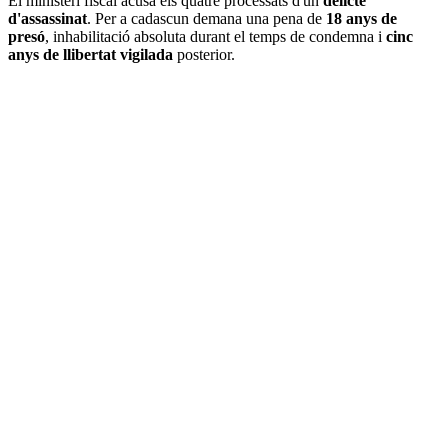
El ministeri fiscal acusa els quatre processats d'un
delicte
d'assassinat
. Per a cadascun demana una pena de
18 anys de
presó
, inhabilitació absoluta durant el temps de condemna i
cinc
anys de llibertat vigilada
posterior.