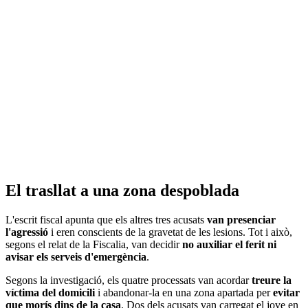
El trasllat a una zona despoblada
L'escrit fiscal apunta que els altres tres acusats
van presenciar
l'agressió
i eren conscients de la gravetat de les lesions. Tot i això,
segons el relat de la Fiscalia, van decidir
no auxiliar el ferit ni
avisar els serveis d'emergència
.
Segons la investigació, els quatre processats van acordar
treure la
víctima del domicili
i abandonar-la en una zona apartada per
evitar
que morís dins de la casa
. Dos dels acusats van carregat el jove en