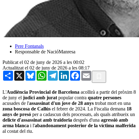
Pere Fontanals
Responsable de NacióManresa
Publicat el 02 de juny de 2026 a les 00:02
Actualitzat el 02 de juny de 2026 a les 08:17
Share
X
Bluesky
WhatsApp
Telegram
LinkedIn
Facebook
Email
L'
Audiència Provincial de Barcelona
acollirà a partir del pròxim 8
de juny el
judici amb jurat
popular contra
quatre persones
acusades de l'
assassinat d'un jove de 28 anys
trobat mort en una
zona boscosa de Callús
el febrer de 2024. La Fiscalia demana
18
anys de presó
per a cadascun dels processats, als quals atribueix un
delicte d'assassinat amb traïdoria
després d'una
agressió amb
arma blanca
i l'
abandonament posterior de la víctima malferida
al costat del riu.