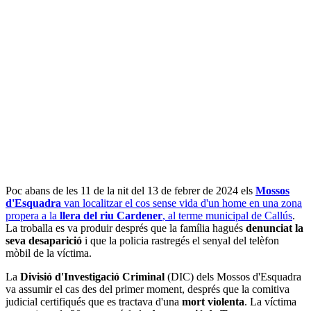
Poc abans de les 11 de la nit del 13 de febrer de 2024 els
Mossos
d'Esquadra
van localitzar el cos sense vida d'un home en una zona
propera a la
llera del riu Cardener
, al terme municipal de Callús
.
La troballa es va produir després que la família hagués
denunciat la
seva desaparició
i que la policia rastregés el senyal del telèfon
mòbil de la víctima.
La
Divisió d'Investigació Criminal
(DIC) dels Mossos d'Esquadra
va assumir el cas des del primer moment, després que la comitiva
judicial certifiqués que es tractava d'una
mort violenta
. La víctima