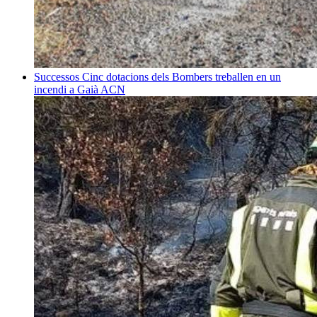
Successos
Cinc dotacions dels Bombers treballen en un
incendi a Gaià
ACN