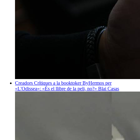
Creadors
Crítiques a la booktoker ByHermos per
«L'Odissea»: «És el llibre de la peli, no?»
Blai Casas