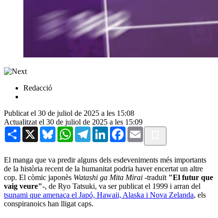
Redacció
Publicat el 30 de juliol de 2025 a les 15:08
Actualitzat el 30 de juliol de 2025 a les 15:09
Share
X
Bluesky
WhatsApp
Telegram
LinkedIn
Facebook
Email
El manga que va predir alguns dels esdeveniments més importants
de la història recent de la humanitat podria haver encertat un altre
cop. El còmic japonès
Watashi ga Mita Mirai -
traduït
"El futur que
vaig veure"
-, de Ryo Tatsuki, va ser publicat el 1999 i arran del
tsunami que amenaça el Japó, Hawaii, Alaska i Nova Zelanda
, els
conspiranoics han lligat caps.