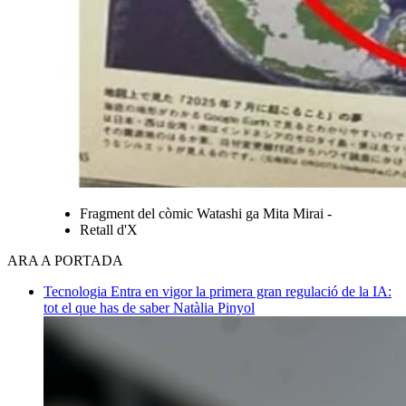
Fragment del còmic Watashi ga Mita Mirai -
Retall d'X
ARA A PORTADA
Tecnologia
Entra en vigor la primera gran regulació de la IA:
tot el que has de saber
Natàlia Pinyol