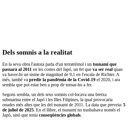
Dels somnis a la realitat
En la seva obra l'autora parla d'un terratrèmol i un
tsunami que
passarà al 2011
en les costes del Japó, un fet que
va ser real
quan
va haver-hi un sisme de magnitud de 9,1 en l'escala de Richter. A
més, també va
predir la pandèmia de la Covid-19
el 2020, i ara
sembla que pot estar ben a prop de tornar-ho a fer.
Segons sembla, un dels seus somnis col·locava una bretxa
submarina entre el Japó i les Illes Filipines, la qual provocaria
onades més altes que les del tsunami de 2011. La data que preveia:
5
de juliol de 2025
. En el llibre, el tsunami no trasbalsava només el
Japó, sinó que tenia
conseqüències globals
.