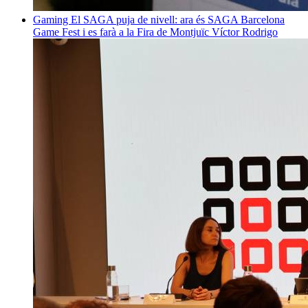
Gaming
El SAGA puja de nivell: ara és SAGA Barcelona
Game Fest i es farà a la Fira de Montjuïc
Víctor Rodrigo