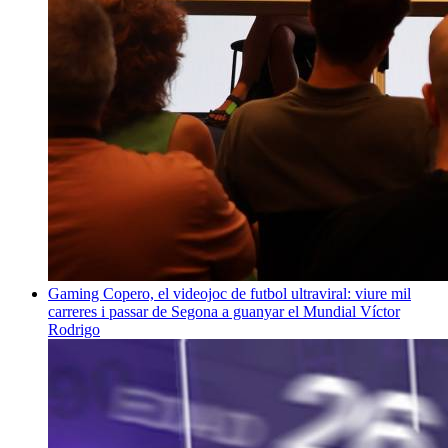
Gaming
Copero, el videojoc de futbol ultraviral: viure mil
carreres i passar de Segona a guanyar el Mundial
Víctor
Rodrigo