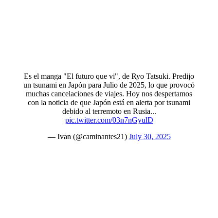
Es el manga "El futuro que vi", de Ryo Tatsuki. Predijo
un tsunami en Japón para Julio de 2025, lo que provocó
muchas cancelaciones de viajes. Hoy nos despertamos
con la noticia de que Japón está en alerta por tsunami
debido al terremoto en Rusia...
pic.twitter.com/03n7nGyulD
— Ivan (@caminantes21)
July 30, 2025