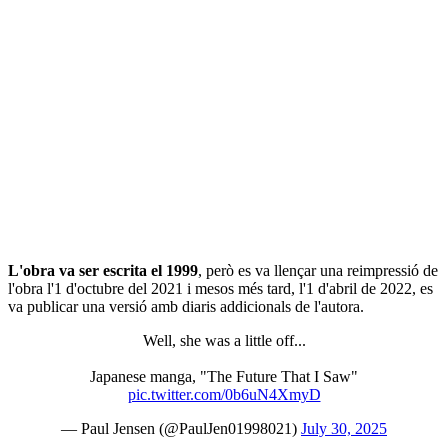
L'obra va ser escrita el 1999
, però es va llençar una reimpressió de
l'obra l'1 d'octubre del 2021 i mesos més tard, l'1 d'abril de 2022, es
va publicar una versió amb diaris addicionals de l'autora.
Well, she was a little off...
Japanese manga, "The Future That I Saw"
pic.twitter.com/0b6uN4XmyD
— Paul Jensen (@PaulJen01998021)
July 30, 2025