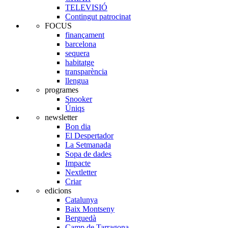
TELEVISIÓ
Contingut patrocinat
FOCUS
finançament
barcelona
sequera
habitatge
transparència
llengua
programes
Snooker
Úniqs
newsletter
Bon dia
El Despertador
La Setmanada
Sopa de dades
Impacte
Nextletter
Criar
edicions
Catalunya
Baix Montseny
Berguedà
Camp de Tarragona