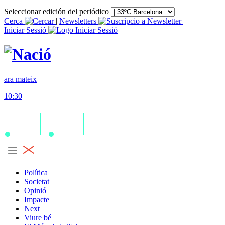
Seleccionar edición del periódico
Cerca
|
Newsletters
|
Iniciar Sessió
ara mateix
10:30
Política
Societat
Opinió
Impacte
Next
Viure bé