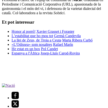
Periodisme i Comunicació Corporativa (URL), apassionada de la
gastronomia i el món del vi, i defensora de la varietat dialectal del
català. Col·laboradora a la revista
Solstici
.
Et pot interessar
Honor al porró!
Xavier Grasset i Foraster
L’estabilitat que ho mou tot
Germà Capdevila
La llei de Zeus, de Troia a Ceuta
Marta Ribera Carbó
«L'Odissea» som nosaltres
Rafael Marín
He estat en un box
Pol Capdet
Espanya a l'Àfrica
Josep-Lluís Carod-Rovira