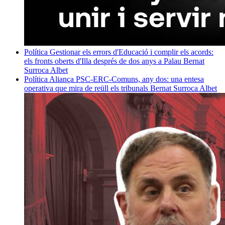
Política
Gestionar els errors d'Educació i complir els acords:
els fronts oberts d'Illa després de dos anys a Palau
Bernat
Surroca Albet
Política
Aliança PSC-ERC-Comuns, any dos: una entesa
operativa que mira de reüll els tribunals
Bernat Surroca Albet