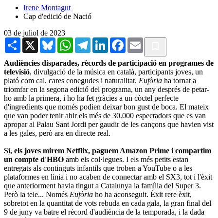
Irene Montagut
Cap d'edició de Nació
03 de juliol de 2023
Share
X
Bluesky
WhatsApp
Telegram
LinkedIn
Facebook
Email
Audiències disparades, rècords de participació en programes de
televisió
, divulgació de la música en català, participants joves, un
plató com cal, cares conegudes i naturalitat.
Eufòria
ha tornat a
triomfar en la segona edició del programa, un any després de petar-
ho amb la primera, i ho ha fet gràcies a un còctel perfecte
d'ingredients que només podien deixar bon gust de boca. El mateix
que van poder tenir ahir els més de 30.000 espectadors que es van
apropar al Palau Sant Jordi per gaudir de les cançons que havien vist
a les gales, però ara en directe real.
Sí, els joves mirem Netflix, paguem Amazon Prime i compartim
un compte d'HBO
amb els col·legues. I els més petits estan
entregats als continguts infantils que troben a YouTube o a les
plataformes en línia i no acaben de connectar amb el SX3, tot i l'èxit
que anteriorment havia tingut a Catalunya la família del Super 3.
Però la tele... Només
Eufòria
ho ha aconseguit. Èxit rere èxit,
sobretot en la quantitat de vots rebuda en cada gala, la gran final del
9 de juny va batre el rècord d'audiència de la temporada, i la dada