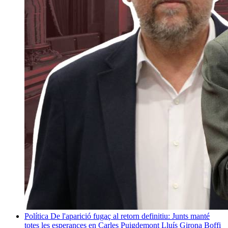
Política
De l'aparició fugaç al retorn definitiu: Junts manté
totes les esperances en Carles Puigdemont
Lluís Girona Boffi