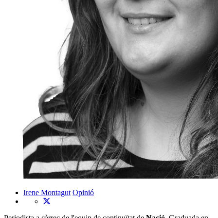
Irene Montagut
Opinió
Periodista a càrrec de l'equip de continuïtat de
Nació
. Graduada en