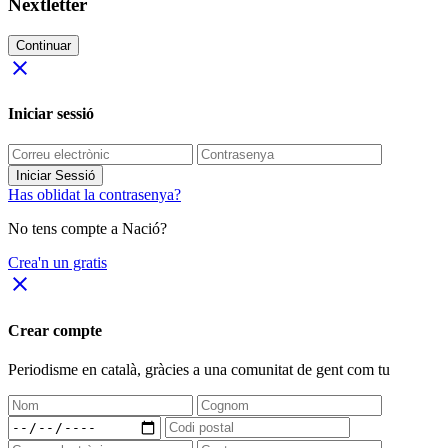
Nextletter
Continuar
close
Iniciar sessió
Iniciar Sessió
Has oblidat la contrasenya?
No tens compte a Nació?
Crea'n un gratis
close
Crear compte
Periodisme
en català
, gràcies a una comunitat de gent com tu