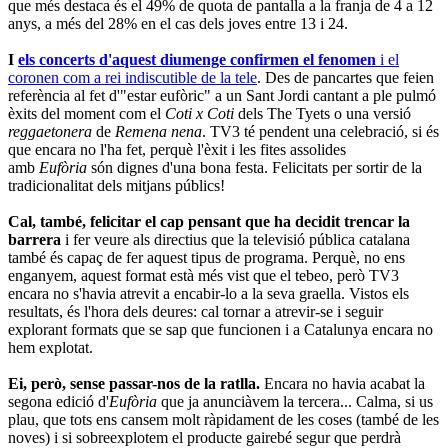
que més destaca és el 49% de quota de pantalla a la franja de 4 a 12
anys, a més del 28% en el cas dels joves entre 13 i 24.
I
els concerts d'aquest diumenge confirmen el fenomen
i el
coronen com a rei indiscutible de la tele
. Des de pancartes que feien
referència al fet d'"estar eufòric" a un Sant Jordi cantant a ple pulmó
èxits del moment com el
Coti x Coti
dels The Tyets o una versió
reggaetonera
de
Remena nena
. TV3 té pendent una celebració, si és
que encara no l'ha fet, perquè l'èxit i les fites assolides
amb
Eufòria
són dignes d'una bona festa. Felicitats per sortir de la
tradicionalitat dels mitjans públics!
Cal, també, felicitar el cap pensant que ha decidit trencar la
barrera
i fer veure als directius que la televisió pública catalana
també és capaç de fer aquest tipus de programa. Perquè, no ens
enganyem, aquest format està més vist que el tebeo, però TV3
encara no s'havia atrevit a encabir-lo a la seva graella. Vistos els
resultats, és l'hora dels deures: cal tornar a atrevir-se i seguir
explorant formats que se sap que funcionen i a Catalunya encara no
hem explotat.
Ei, però, sense passar-nos de la ratlla.
Encara no havia acabat la
segona edició d'
Eufòria
que ja anunciàvem la tercera... Calma, si us
plau, que tots ens cansem molt ràpidament de les coses (també de les
noves) i si sobreexplotem el producte gairebé segur que perdrà