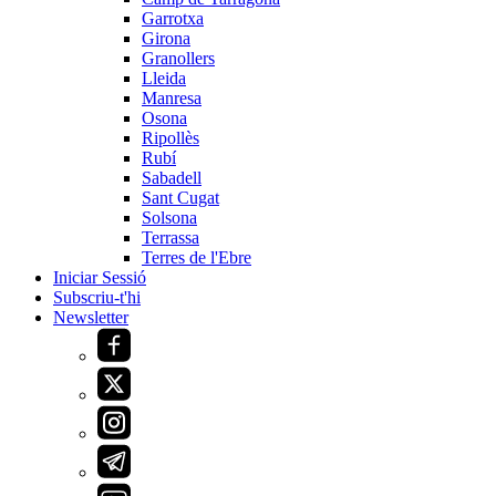
Garrotxa
Girona
Granollers
Lleida
Manresa
Osona
Ripollès
Rubí
Sabadell
Sant Cugat
Solsona
Terrassa
Terres de l'Ebre
Iniciar Sessió
Subscriu-t'hi
Newsletter