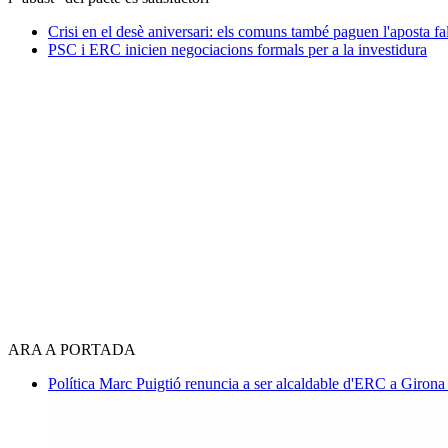
Crisi en el desè aniversari: els comuns també paguen l'aposta f
PSC i ERC inicien negociacions formals per a la investidura
ARA A PORTADA
Política
Marc Puigtió renuncia a ser alcaldable d'ERC a Girona 