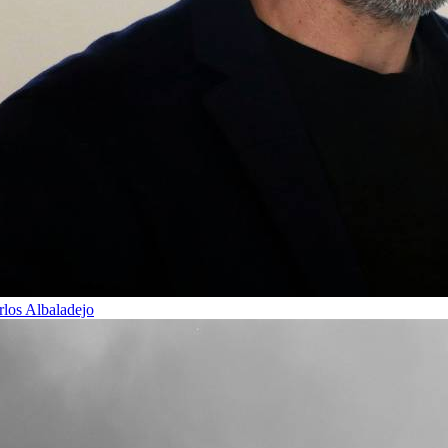
rlos Albaladejo