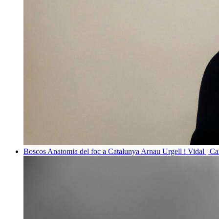
Boscos
Anatomia del foc a Catalunya
Arnau Urgell i Vidal | Ca