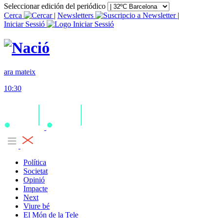
Seleccionar edición del periódico
Cerca
|
Newsletters
|
Iniciar Sessió
ara mateix
10:30
Política
Societat
Opinió
Impacte
Next
Viure bé
El Món de la Tele