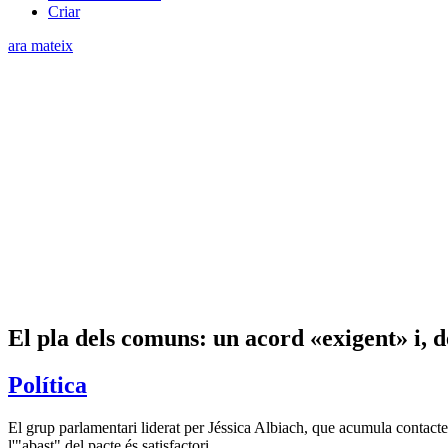
Criar
ara mateix
El pla dels comuns: un acord «exigent» i, d
Política
El grup parlamentari liderat per Jéssica Albiach, que acumula contactes
l'"abast" del pacte és satisfactori